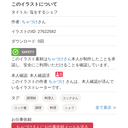
このイラストについて
タイトル: 塩をするシェフ
作者:
ちゃづけ
さん
イラストのID: 27622582
ダウンロード: 0回
SAFETY
このイラスト素材は
ちゃづけさん
本人が制作したことを承
認し、安全にご利用いただけることを確認しています。
本人確認: 本人確認済
このイラストの作者
ちゃづけ
さんは、本人確認が済んで
いるイラストレーターです。
タグ:
調理師
料理人
コックさん
全て表示 ≫
コック服
調理
料理
シェフ
飲食店
レストラン
専門学生
職業
お仕事依頼:
ちゃづけさんに
お仕事依頼メールを送る
プロ
技術
職人
仕事