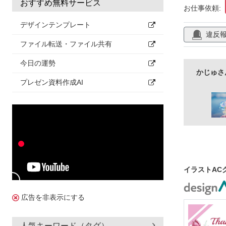
メッセージ
おすすめ無料サービス
お仕事依頼:
サムネイル
デザインテンプレート
違反
文字入れ
ファイル転送・ファイル共有
水彩風
ビ
今日の運勢
かわいい
かじゅさ
プレゼン資料作成AI
カラフル
イラストAC
広告を非表示にする
人気キーワード（タグ）