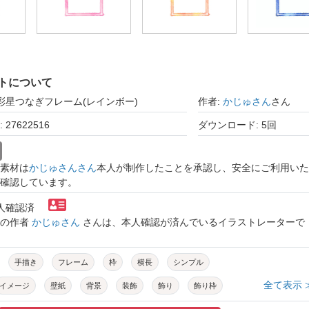
トについて
水彩星つなぎフレーム(レインボー)
作者:
かじゅさん
さん
27622516
ダウンロード: 5回
素材は
かじゅさんさん
本人が制作したことを承認し、安全にご利用いた
確認しています。
本人確認済
トの作者
かじゅさん
さんは、本人確認が済んでいるイラストレーターで
手描き
フレーム
枠
横長
シンプル
全て表示 
イメージ
壁紙
背景
装飾
飾り
飾り枠