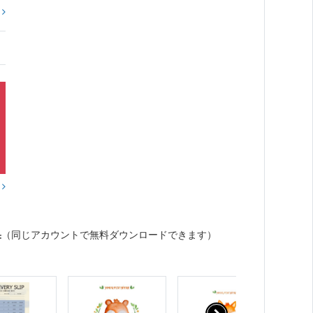
?
？
果
（同じアカウントで無料ダウンロードできます）