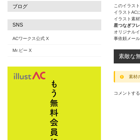
このイラス
ブログ
イラストAC
イラスト素材
SNS
星つなぎフレ
オリジナルイ
ACワークス公式 X
事依頼メール
Mr.ビー X
素敵な
素材
コメントする