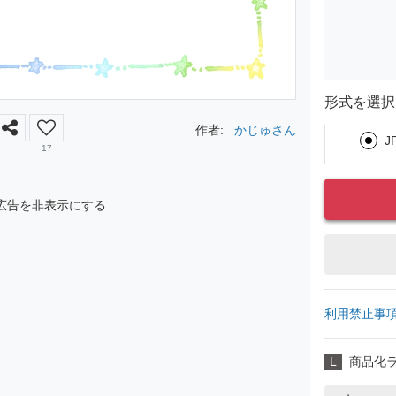
形式を選択
作者:
かじゅさん
J
17
広告を非表示にする
利用禁止事
L
商品化