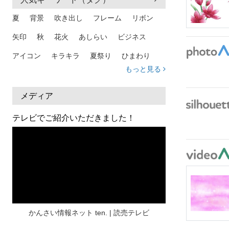
夏
背景
吹き出し
フレーム
リボン
矢印
秋
花火
あしらい
ビジネス
アイコン
キラキラ
夏祭り
ひまわり
もっと見る
家族
和柄
夏 背景
スマホ
熱中症
人物
暑中見舞い
ふきだし
夏休み
メディア
日本地図
海
ハート
夏 背景
枠
テレビでご紹介いただきました！
見出し
お盆
雲
和紙
カレンダー
水彩
夏 フレーム
花
女性
街並み
集中線
人
おしゃれ 手描き
筆
和風
スケジュール
波
飾り枠
桜
ハロウィン
介護
チェック
かんさい情報ネット ten. | 読売テレビ