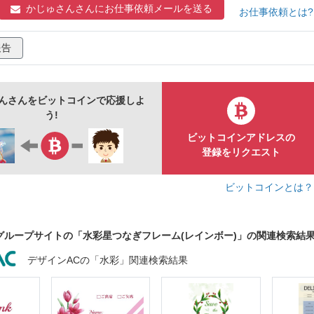
カード
手紙
メッセージカード
ウェブ
プレゼン
かじゅさんさんに
お仕事依頼メールを送る
お仕事依頼とは
スライド
ポスター
タイトル
見出し
お知らせ
報告
ポップ
明るい
華やか
テンプレート
バック
ジネス
広告
優しい
ポストカード
チラシ
資料
おしゃれ
星
スター
レインボー
四角
長方形
んさんをビットコインで応援しよ
う!
ビットコインアドレスの
登録をリクエスト
ビットコインとは
グループサイトの「水彩星つなぎフレーム(レインボー)」の関連検索結
デザインACの「水彩」関連検索結果