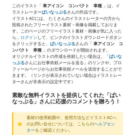
このイラスト「
車アイコン コンパクト 車種
」は、イ
ラストレーター
ぱいなっぷる
さんの作品です。
イラストACには、 たくさんのイラストレーターの方から
投稿されたフリーイラスト素材・画像を掲載しておりま
す。このページのフリーイラスト素材・画像が気に入った
ら、
ログイン
して、ピンクのイラストダウンロードボタン
をクリックすると、
ぱいなっぷる
さんの「
車アイコン コ
ンパクト 車種
」のダウンロードが開始されます。
オリジナルイラストの作成を依頼したい場合は、「
ぱいな
っぷる
さんにお仕事依頼メールを送る」のリンクや、プロ
フィールページからお仕事依頼メールを送信することがで
きます。（リンクが表示されていない場合はイラストレー
ターさんが非表示の設定中です）
素敵な無料イラストを提供してくれた「ぱい
なっぷる」さんに応援のコメントを贈ろう！
素材の使用範囲や、使用方法などイラストACへ
のお問い合せについては、こちらの
ヘルプセン
ター
をご確認ください。