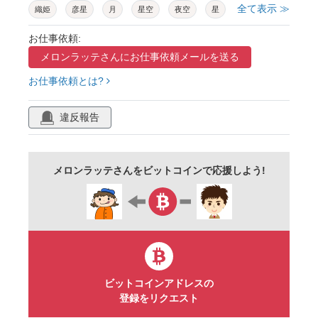
全て表示 ≫
織姫
彦星
月
星空
夜空
星
夜
満天
背景
シルエット
綺麗
お仕事依頼:
メロンラッテさんに
お仕事依頼メールを送る
キラキラ
壁紙
7月
夏
天体
お仕事依頼とは?
景色
自然
手描き
星々
イラスト
違反報告
メロンラッテさんをビットコインで応援しよう!
ビットコインアドレスの
登録をリクエスト