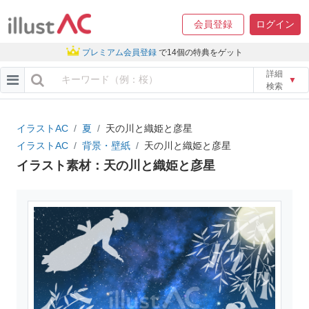
会員登録
ログイン
プレミアム会員登録
で14個の特典をゲット
詳細
▼
検索
イラストAC
夏
天の川と織姫と彦星
イラストAC
背景・壁紙
天の川と織姫と彦星
イラスト素材：天の川と織姫と彦星