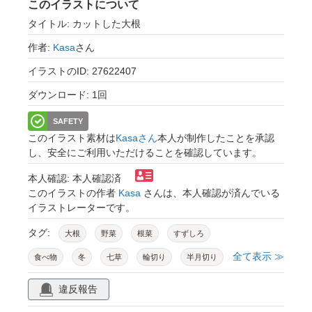
このイラストについて
タイトル: カットした大根
作者:
Kasa
さん
イラストのID: 27622407
ダウンロード: 1回
SAFETY
このイラスト素材は
Kasaさん
本人が制作したことを承認
し、安全にご利用いただけることを確認しています。
本人確認: 本人確認済
このイラストの作者
Kasa
さんは、本人確認が済んでいる
イラストレーターです。
タグ:
大根
野菜
根菜
すずしろ
全て表示 ≫
食べ物
冬
七草
輪切り
半月切り
いちょう切り
薄切り
短冊切り
細切り
違反報告
乱切り
角切り
隠し包丁
カット