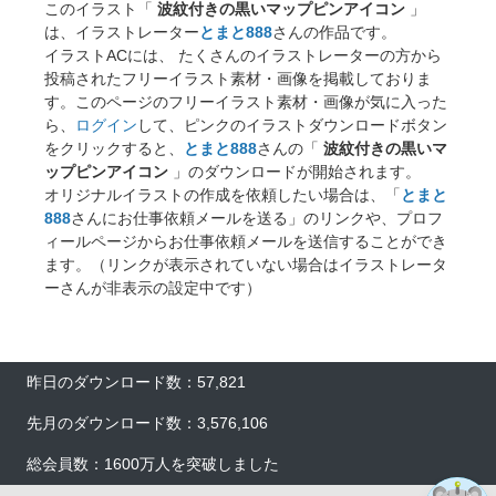
このイラスト「
波紋付きの黒いマップピンアイコン
」
は、イラストレーター
とまと888
さんの作品です。
イラストACには、 たくさんのイラストレーターの方から
投稿されたフリーイラスト素材・画像を掲載しておりま
す。このページのフリーイラスト素材・画像が気に入った
ら、
ログイン
して、ピンクのイラストダウンロードボタン
をクリックすると、
とまと888
さんの「
波紋付きの黒いマ
ップピンアイコン
」のダウンロードが開始されます。
オリジナルイラストの作成を依頼したい場合は、「
とまと
888
さんにお仕事依頼メールを送る」のリンクや、プロフ
ィールページからお仕事依頼メールを送信することができ
ます。（リンクが表示されていない場合はイラストレータ
ーさんが非表示の設定中です）
×
昨日のダウンロード数：57,821
先月のダウンロード数：3,576,106
総会員数：1600万人を突破しました