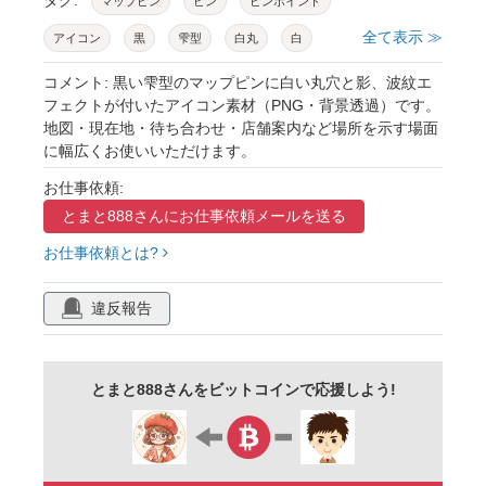
マップピン
ピン
ピンポイント
全て表示 ≫
アイコン
黒
雫型
白丸
白
波紋
立体感
現在地
目的地
コメント: 黒い雫型のマップピンに白い丸穴と影、波紋エ
フェクトが付いたアイコン素材（PNG・背景透過）です。
待ち合わせ
地図
gps
不動産
地図・現在地・待ち合わせ・店舗案内など場所を示す場面
に幅広くお使いいただけます。
旅行
観光
配達
物流
訪問先
お仕事依頼:
目印
集合場所
アクセス
案内
とまと888さんに
お仕事依頼メールを送る
店舗
イベント
施設
ランドマーク
お仕事依頼とは?
ビジネス
プレゼン
資料
パワーポイント
チラシ
ポスター
web
違反報告
ブログ
バナー
アプリ
ui
マーク
イラスト
シンプル
フラット
位置
とまと888さんをビットコインで応援しよう!
背景なし
png
単品