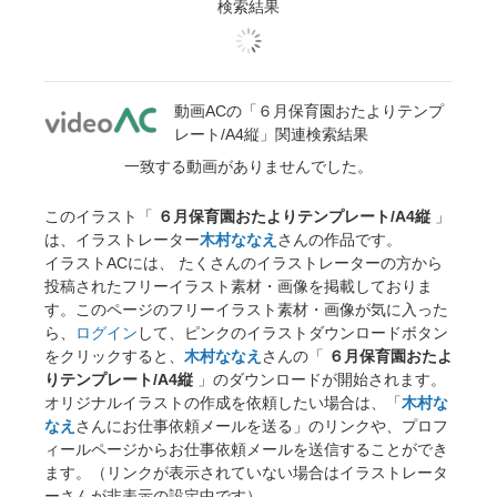
検索結果
動画ACの「６月保育園おたよりテンプ
レート/A4縦」関連検索結果
一致する動画がありませんでした。
このイラスト「
６月保育園おたよりテンプレート/A4縦
」
は、イラストレーター
木村ななえ
さんの作品です。
イラストACには、 たくさんのイラストレーターの方から
投稿されたフリーイラスト素材・画像を掲載しておりま
す。このページのフリーイラスト素材・画像が気に入った
ら、
ログイン
して、ピンクのイラストダウンロードボタン
をクリックすると、
木村ななえ
さんの「
６月保育園おたよ
りテンプレート/A4縦
」のダウンロードが開始されます。
オリジナルイラストの作成を依頼したい場合は、「
木村な
なえ
さんにお仕事依頼メールを送る」のリンクや、プロフ
ィールページからお仕事依頼メールを送信することができ
ます。（リンクが表示されていない場合はイラストレータ
ーさんが非表示の設定中です）