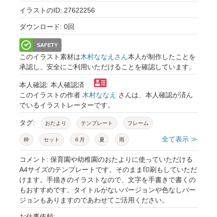
イラストのID: 27622256
ダウンロード: 0回
SAFETY
このイラスト素材は
木村ななえさん
本人が制作したことを
承認し、安全にご利用いただけることを確認しています。
本人確認: 本人確認済
このイラストの作者
木村ななえ
さんは、本人確認が済ん
でいるイラストレーターです。
タグ:
おたより
テンプレート
フレーム
全て表示 ≫
枠
セット
６月
夏
雨
かえる
かたつむり
くま
風船
コメント: 保育園や幼稚園のおたよりに使っていただける
A4サイズのテンプレートです。そのまま印刷もしていただ
プレゼント
花
あじさい
くも
虹
けます。手描きのイラストなので、文字を手書きで書くの
もおすすめです。タイトルがないバージョンや色なしバー
傘
雨靴
てるてるぼうず
雨合羽
ジョンもありますのであわせてご活用ください。
保育園
幼稚園
子供向け
手描き
お仕事依頼: