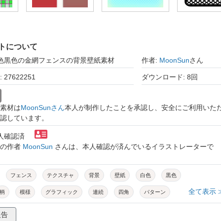
トについて
白色黒色の金網フェンスの背景壁紙素材
作者:
MoonSun
さん
27622251
ダウンロード: 8回
素材は
MoonSunさん
本人が制作したことを承認し、安全にご利用いた
認しています。
本人確認済
トの作者
MoonSun
さんは、本人確認が済んでいるイラストレーターで
フェンス
テクスチャ
背景
壁紙
白色
黒色
全て表示 
柄
模様
グラフィック
連続
四角
パターン
シンプル
幾何学模様
デザイン
かわいい
オシャレ
報告