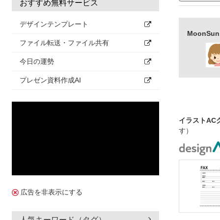
おすすめ無料サービス
ポップ
キ
格子柄
網
デザインテンプレート
MoonS
アート
抽
ファイル転送・ファイル共有
エレガント
今日の運勢
ジオメトリッ
プレゼン資料作成AI
イラストAC
す）
広告を非表示にする
人気キーワード（タグ）