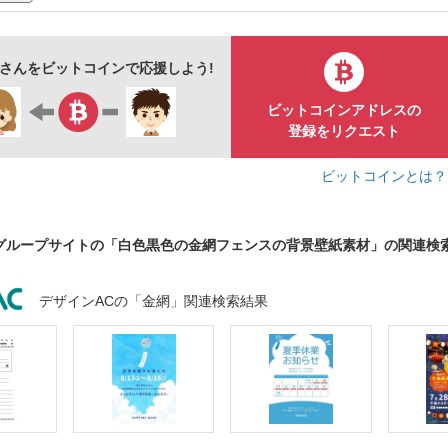
ュート
あしらい
綺麗
飾り
装飾
モノトーン
目
メッシュ
イメージ
バックグラウンド
ライン
unさんをビットコインで応援しよう!
象的
デコレーション
モダン
上品
ファッション
ビットコインアドレスの
文様
シック
生地
アイキャッチ
アブストラクト
登録をリクエスト
ク
動画背景
webデザイン
フリー素材
ビットコインとは
グループサイトの「白色黒色の金網フェンスの背景壁紙素材」の関連検
デザインACの「金網」関連検索結果