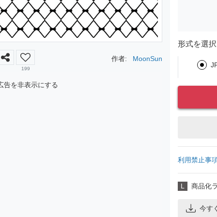
形式を選択
作者:
MoonSun
J
199
広告を非表示にする
利用禁止事
L
商品化
今す