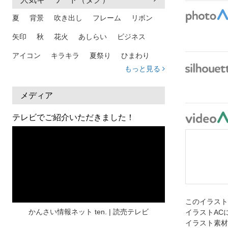
夏
背景
吹き出し
フレーム
リボン
矢印
秋
花火
あしらい
ビジネス
アイコン
キラキラ
夏祭り
ひまわり
もっと見る
家族
和柄
夏 背景
スマホ
熱中症
人物
暑中見舞い
ふきだし
夏休み
メディア
日本地図
海
ハート
夏 背景
枠
テレビでご紹介いただきました！
見出し
お盆
雲
和紙
カレンダー
水彩
夏 フレーム
花
女性
街並み
集中線
人
おしゃれ 手描き
筆
和風
スケジュール
波
飾り枠
桜
このイラス
ハロウィン
介護
チェック
かんさい情報ネット ten. | 読売テレビ
イラストAC
イラスト素材