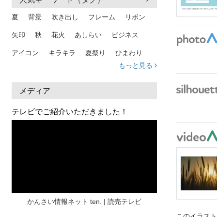
夏
背景
吹き出し
フレーム
リボン
矢印
秋
花火
あしらい
ビジネス
アイコン
キラキラ
夏祭り
ひまわり
もっと見る
家族
和柄
夏 背景
スマホ
熱中症
人物
暑中見舞い
ふきだし
夏休み
メディア
日本地図
海
ハート
夏 背景
枠
テレビでご紹介いただきました！
見出し
お盆
雲
和紙
カレンダー
水彩
夏 フレーム
花
女性
街並み
集中線
人
おしゃれ 手描き
筆
和風
スケジュール
波
飾り枠
桜
ハロウィン
介護
チェック
かんさい情報ネット ten. | 読売テレビ
このイラス