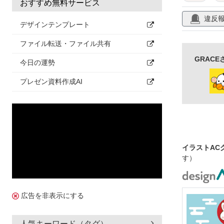
おすすめ無料サービス
飾り枠
あ
違反
デザインテンプレート
夏休み
ポ
ファイル転送・ファイル共有
自然
デザ
GRAC
今日の運勢
見出し
タ
プレゼン資料作成AI
イベント
イラストAC
す）
広告を非表示にする
人気キーワード（タグ）