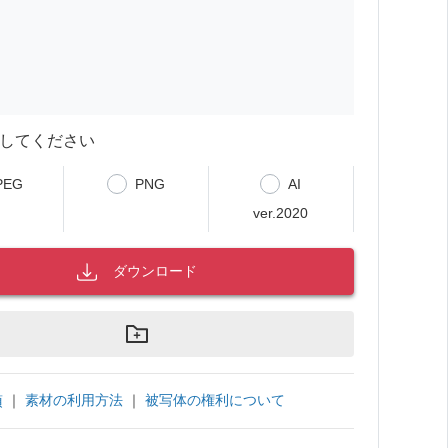
してください
PEG
PNG
AI
ver.2020
ダウンロード
｜
素材の利用方法
｜
被写体の権利について
項