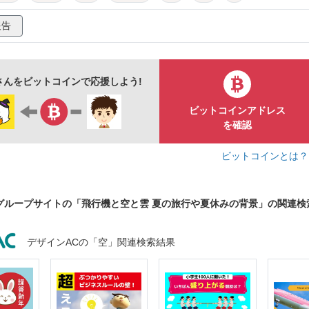
しらい
海外旅行
入道雲
夏雲
積乱雲
飛行機雲
報告
ップ
おしゃれ
かわいい
手描き
風景
帰省
イン
シンプル
バナー
チラシ
ポスター
カード
Eさんをビットコインで応援しよう!
イトル
ビジネス
広告
生活
ウェブ
季節
ビットコインアドレス
セール
水色
コピースペース
イラスト
素材
を確認
ビットコインとは
グループサイトの「飛行機と空と雲 夏の旅行や夏休みの背景」の関連検
デザインACの「空」関連検索結果