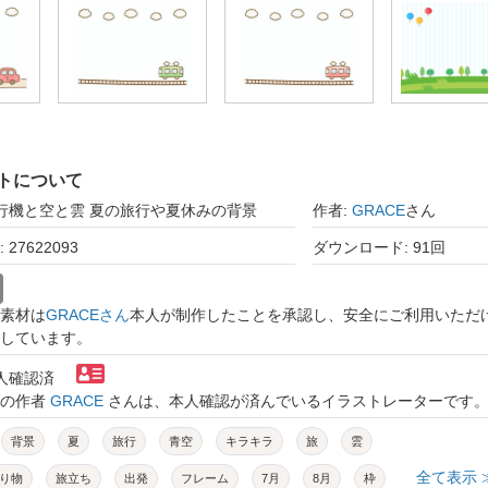
トについて
飛行機と空と雲 夏の旅行や夏休みの背景
作者:
GRACE
さん
27622093
ダウンロード: 91回
素材は
GRACEさん
本人が制作したことを承認し、安全にご利用いただ
しています。
本人確認済
トの作者
GRACE
さんは、本人確認が済んでいるイラストレーターです
背景
夏
旅行
青空
キラキラ
旅
雲
全て表示 
り物
旅立ち
出発
フレーム
7月
8月
枠