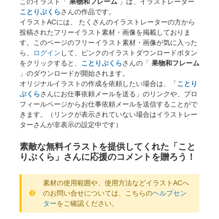
このイラスト「
果物和フレーム
」は、イラストレーター
ことりぷくら
さんの作品です。
イラストACには、 たくさんのイラストレーターの方から
投稿されたフリーイラスト素材・画像を掲載しておりま
す。このページのフリーイラスト素材・画像が気に入った
ら、
ログイン
して、ピンクのイラストダウンロードボタン
をクリックすると、
ことりぷくら
さんの「
果物和フレーム
」のダウンロードが開始されます。
オリジナルイラストの作成を依頼したい場合は、「
ことり
ぷくら
さんにお仕事依頼メールを送る」のリンクや、プロ
フィールページからお仕事依頼メールを送信することがで
きます。（リンクが表示されていない場合はイラストレー
ターさんが非表示の設定中です）
素敵な無料イラストを提供してくれた「こと
りぷくら」さんに応援のコメントを贈ろう！
素材の使用範囲や、使用方法などイラストACへ
のお問い合せについては、こちらの
ヘルプセン
ター
をご確認ください。