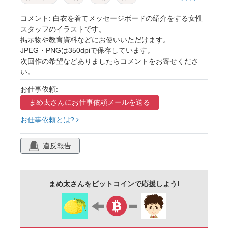
薬剤師
医療従事者
養護教諭
研究者
コメント: 白衣を着てメッセージボードの紹介をする女性
スタッフのイラストです。
研究職
先生
白衣
カウンセラー
掲示物や教育資料などにお使いいただけます。
JPEG・PNGは350dpiで保存しています。
スタッフ
労働者
女性
人物
大人
次回作の希望などありましたらコメントをお寄せくださ
説明
メッセージ
ボード
解説
い。
プラカード
掲示
ポスター
教育
お仕事依頼:
伝える
まめ太さんに
宣伝
お仕事依頼メールを送る
紹介
おしらせ
案内
お仕事依頼とは?
ポーズ
シンプル
ビジネス
イラスト
違反報告
まめ太さんをビットコインで応援しよう!