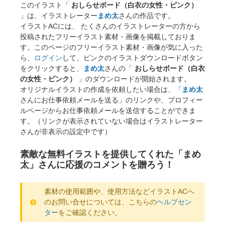
このイラスト「
おしらせボード（白衣の女性・ピンク）
」は、イラストレーター
まめ太
さんの作品です。
イラストACには、 たくさんのイラストレーターの方から
投稿されたフリーイラスト素材・画像を掲載しておりま
す。このページのフリーイラスト素材・画像が気に入った
ら、
ログイン
して、ピンクのイラストダウンロードボタン
をクリックすると、
まめ太
さんの「
おしらせボード（白衣
の女性・ピンク）
」のダウンロードが開始されます。
オリジナルイラストの作成を依頼したい場合は、「
まめ太
さんにお仕事依頼メールを送る」のリンクや、プロフィー
ルページからお仕事依頼メールを送信することができま
す。（リンクが表示されていない場合はイラストレーター
さんが非表示の設定中です）
素敵な無料イラストを提供してくれた「まめ
太」さんに応援のコメントを贈ろう！
素材の使用範囲や、使用方法などイラストACへ
のお問い合せについては、こちらの
ヘルプセン
ター
をご確認ください。