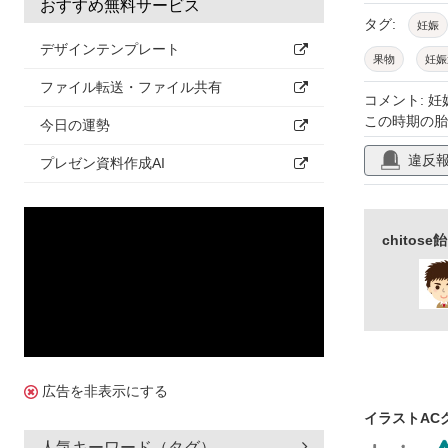
おすすめ無料サービス
タグ:
妊娠
デザインテンプレート
果物
妊娠
ファイル転送・ファイル共有
コメント: 妊
この時期の胎
今日の運勢
違反
プレゼン資料作成AI
chito
広告を非表示にする
イラストAC
人気キーワード（タグ）