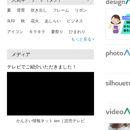
夏
背景
吹き出し
フレーム
リボン
矢印
秋
花火
あしらい
ビジネス
アイコン
キラキラ
夏祭り
ひまわり
もっと見る
家族
和柄
夏 背景
スマホ
熱中症
人物
暑中見舞い
ふきだし
夏休み
メディア
日本地図
海
ハート
夏 背景
枠
テレビでご紹介いただきました！
見出し
お盆
雲
和紙
カレンダー
水彩
夏 フレーム
花
女性
街並み
集中線
人
おしゃれ 手描き
筆
和風
スケジュール
波
飾り枠
桜
ハロウィン
介護
チェック
かんさい情報ネット ten. | 読売テレビ