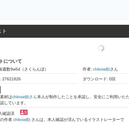
スト
トについて
娠週数9w5d（さくらんぼ）
作者:
chitose飴
さん
27621826
ダウンロード: 0回
素材は
chitose飴さん
本人が制作したことを承認し、安全にご利用いた
認しています。
本人確認済
トの作者
chitose飴
さんは、本人確認が済んでいるイラストレーターで