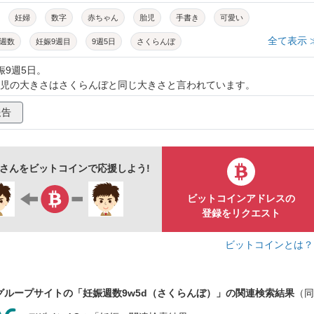
妊婦
数字
赤ちゃん
胎児
手書き
可愛い
全て表示 
週数
妊娠9週目
9週5日
さくらんぼ
娠9週5日。
児の大きさはさくらんぼと同じ大きさと言われています。
報告
se飴さんをビットコインで応援しよう!
ビットコインアドレスの
登録をリクエスト
ビットコインとは
グループサイトの「妊娠週数9w5d（さくらんぼ）」の関連検索結果
（同