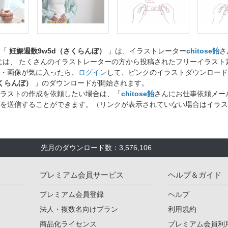
ト「
妊娠週数9w5d（さくらんぼ）
」は、イラストレーター
chitose飴
さ
には、 たくさんのイラストレーターの方から投稿されたフリーイラス
・画像が気に入ったら、
ログイン
して、ピンクのイラストダウンロード
さくらんぼ）
」のダウンロードが開始されます。
ラストの作成を依頼したい場合は、「
chitose飴
さんにお仕事依頼メー
を送信することができます。（リンクが表示されていない場合はイラス
先月のダウンロード数：3,576,106
プレミアム会員サービス
ヘルプ＆ガイド
プレミアム会員登録
ヘルプ
法人・複数名向けプラン
利用規約
商品化ライセンス
プレミアム会員利