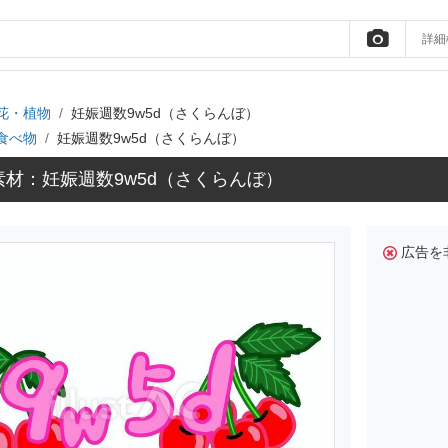
詳細
花・植物
妊娠週数9w5d（さくらんぼ）
食べ物
妊娠週数9w5d（さくらんぼ）
材：妊娠週数9w5d（さくらんぼ）
広告を