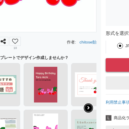
形式を選択
作者:
chitose飴
J
10
プレートでデザイン作成しませんか？
利用禁止事
L
商品化