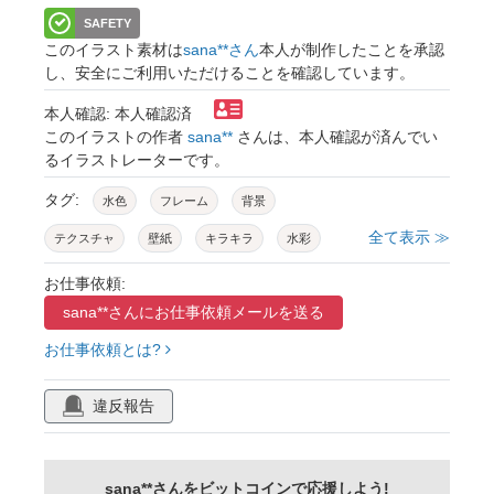
SAFETY
このイラスト素材は
sana**さん
本人が制作したことを承認
し、安全にご利用いただけることを確認しています。
本人確認: 本人確認済
このイラストの作者
sana**
さんは、本人確認が済んでい
るイラストレーターです。
タグ:
水色
フレーム
背景
全て表示 ≫
テクスチャ
壁紙
キラキラ
水彩
グラデーション
光
枠
青
夏
お仕事依頼:
sana**さんに
お仕事依頼メールを送る
爽やか
メッセージカード
コスメ
お仕事依頼とは?
ビジネス
ふんわり
パステルカラー
雪
違反報告
sana**さんをビットコインで応援しよう!