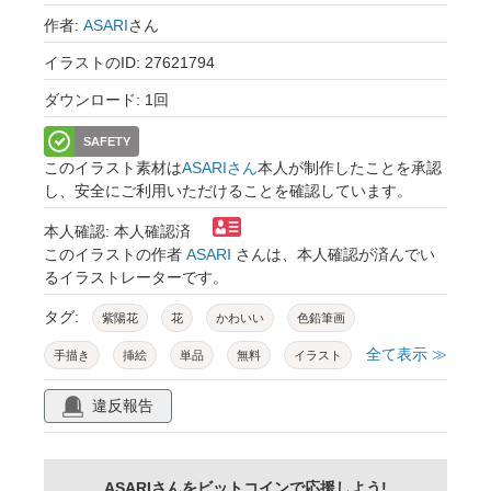
作者:
ASARI
さん
イラストのID: 27621794
ダウンロード: 1回
SAFETY
このイラスト素材は
ASARIさん
本人が制作したことを承認
し、安全にご利用いただけることを確認しています。
本人確認: 本人確認済
このイラストの作者
ASARI
さんは、本人確認が済んでい
るイラストレーターです。
タグ:
紫陽花
花
かわいい
色鉛筆画
全て表示 ≫
手描き
挿絵
単品
無料
イラスト
素材
違反報告
ASARIさんをビットコインで応援しよう!