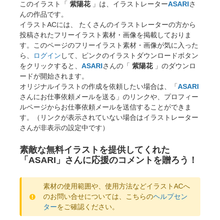
このイラスト「
紫陽花
」は、イラストレーター
ASARI
さ
んの作品です。
イラストACには、 たくさんのイラストレーターの方から
投稿されたフリーイラスト素材・画像を掲載しておりま
す。このページのフリーイラスト素材・画像が気に入った
ら、
ログイン
して、ピンクのイラストダウンロードボタン
をクリックすると、
ASARI
さんの「
紫陽花
」のダウンロ
ードが開始されます。
オリジナルイラストの作成を依頼したい場合は、「
ASARI
さんにお仕事依頼メールを送る」のリンクや、プロフィー
ルページからお仕事依頼メールを送信することができま
す。（リンクが表示されていない場合はイラストレーター
さんが非表示の設定中です）
素敵な無料イラストを提供してくれた
「ASARI」さんに応援のコメントを贈ろう！
素材の使用範囲や、使用方法などイラストACへ
のお問い合せについては、こちらの
ヘルプセン
ター
をご確認ください。