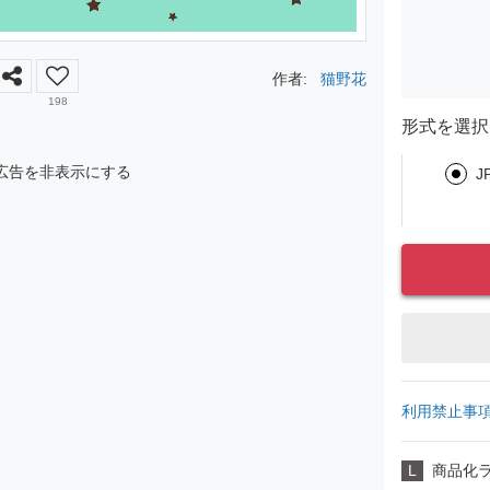
作者:
猫野花
198
形式を選択
広告を非表示にする
J
利用禁止事
L
商品化