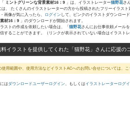
ト「
ミントグリーンな背景素材16：9
」は、イラストレーター
猫野花
さ
には、 たくさんのイラストレーターの方から投稿されたフリーイラス
・画像が気に入ったら、
ログイン
して、ピンクのイラストダウンロード
素材16：9
」のダウンロードが開始されます。
ラストの作成を依頼したい場合は、「
猫野花
さんにお仕事依頼メールを
信することができます。（リンクが表示されていない場合はイラストレ
無料イラストを提供してくれた「猫野花」さんに応援の
の使用範囲や、使用方法などイラストACへのお問い合せについては、こ
には
ダウンロードユーザーログイン
、もしくは
イラストレーターログイ