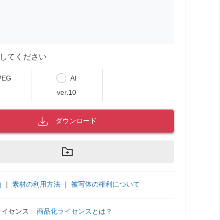
してください
PEG
AI
ver.10
ダウンロード
｜
素材の利用方法
｜
被写体の権利について
項
ライセンス
商品化ライセンスとは？