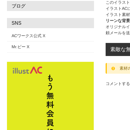
このイラス
ブログ
イラストAC
イラスト素材
リーンな背景
SNS
オリジナルイ
頼メールを送
ACワークス公式 X
Mr.ビー X
素敵な
素材
コメントする