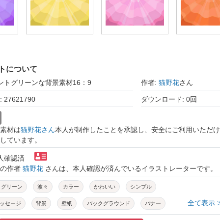
トについて
ミントグリーンな背景素材16：9
作者:
猫野花
さん
27621790
ダウンロード: 0回
素材は
猫野花さん
本人が制作したことを承認し、安全にご利用いただけ
しています。
本人確認済
トの作者
猫野花
さんは、本人確認が済んでいるイラストレーターです。
トグリーン
波々
カラー
かわいい
シンプル
全て表示 
ッセージ
背景
壁紙
バックグラウンド
バナー