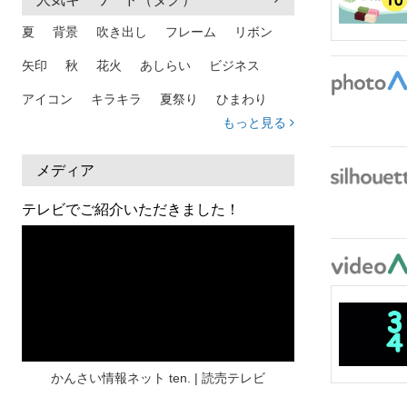
夏
背景
吹き出し
フレーム
リボン
矢印
秋
花火
あしらい
ビジネス
アイコン
キラキラ
夏祭り
ひまわり
もっと見る
家族
和柄
夏 背景
スマホ
熱中症
人物
暑中見舞い
ふきだし
夏休み
メディア
日本地図
海
ハート
夏 背景
枠
テレビでご紹介いただきました！
見出し
お盆
雲
和紙
カレンダー
水彩
夏 フレーム
花
女性
街並み
集中線
人
おしゃれ 手描き
筆
和風
スケジュール
波
飾り枠
桜
ハロウィン
介護
チェック
かんさい情報ネット ten. | 読売テレビ