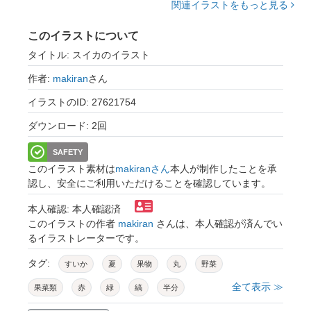
関連イラストをもっと見る
このイラストについて
タイトル: スイカのイラスト
作者:
makiran
さん
イラストのID: 27621754
ダウンロード: 2回
SAFETY
このイラスト素材は
makiranさん
本人が制作したことを承
認し、安全にご利用いただけることを確認しています。
本人確認: 本人確認済
このイラストの作者
makiran
さんは、本人確認が済んでい
るイラストレーターです。
タグ:
すいか
夏
果物
丸
野菜
全て表示 ≫
果菜類
赤
緑
縞
半分