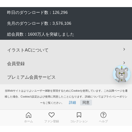
昨日のダウンロード数：126,296
×
先月のダウンロード数：3,576,106
総会員数：1600万人を突破しました
イラストACについて
会員登録
プレミアム会員サービス
ヘルプ＆ガイド
当Webサイトはよりよいユーザー体験を実現するためにCookieを使用しています。これ以降ページを遷
移した場合、Cookieの設定および使用に同意したことになります。詳細についてはプライバシーポリシ
詳細
同意
ーをご覧ください。
グループサイト
ご意見・ご要望
ホーム
ファン登録
コレクション
ヘルプ
© 2006-2026
イラストAC