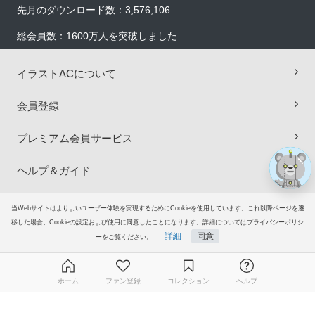
先月のダウンロード数：3,576,106
総会員数：1600万人を突破しました
×
イラストACについて
会員登録
プレミアム会員サービス
ヘルプ＆ガイド
グループサイト
当Webサイトはよりよいユーザー体験を実現するためにCookieを使用しています。これ以降ページを遷
移した場合、Cookieの設定および使用に同意したことになります。詳細についてはプライバシーポリシ
詳細
同意
ーをご覧ください。
ご意見・ご要望
© 2006-2026
イラストAC
ホーム
ファン登録
コレクション
ヘルプ
無料ダウンロード会員登録はこちら