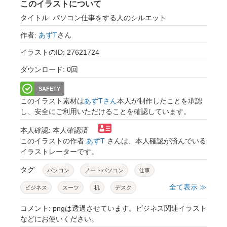
このイラストについて
タイトル: パソコン仕事をする人のシルエット
作者:
あずT
さん
イラストのID: 27621724
ダウンロード: 0回
SAFETY
このイラスト素材は
あずTさん
本人が制作したことを承認
し、安全にご利用いただけることを確認しています。
本人確認: 本人確認済
このイラストの作者
あずT
さんは、本人確認が済んでいる
イラストレーターです。
タグ:
パソコン
ノートパソコン
仕事
全て表示 ≫
ビジネス
スーツ
机
デスク
チェア
椅子
シルエット
人物
人
コメント: pngは透過させています。ビジネス関連イラスト
などにお使いください。
人間
男性
男
大人
サラリーマン