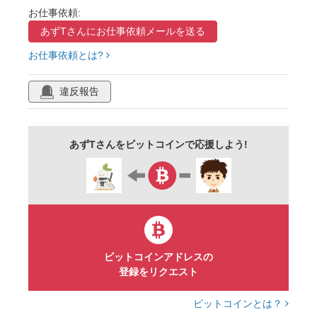
お仕事依頼:
ビジネスマン
影
背広
ジャケット
あずTさんに
お仕事依頼メールを送る
ネクタイ
黒
単色
リアル
お仕事依頼とは?
イラスト
透過
挿絵
素材
違反報告
あずTさんをビットコインで応援しよう!
ビットコインアドレスの
登録をリクエスト
ビットコインとは？