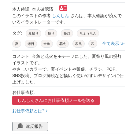
本人確認: 本人確認済
このイラストの作者
しんしん
さんは、本人確認が済んで
いるイラストレーターです。
タグ:
夏祭り
祭り
提灯
ちょうちん
全て表示 ≫
夏
縁日
金魚
花火
和風
和
イベント
お祭り
装飾
飾り
コメント: 金魚と花火をモチーフにした、夏祭り風の提灯
イラストです。
アイコン
シンプル
かわいい
手描き風
やさしいカラーで、夏イベントや販促、チラシ、POP、
SNS投稿、ブログ挿絵など幅広く使いやすいデザインに仕
イラスト
夏休み
盆踊り
納涼
上げました。
夜店
ポップ
フレーム
ワンポイント
お仕事依頼:
カット素材
挿絵
しんしんさんに
お仕事依頼メールを送る
お仕事依頼とは?
違反報告