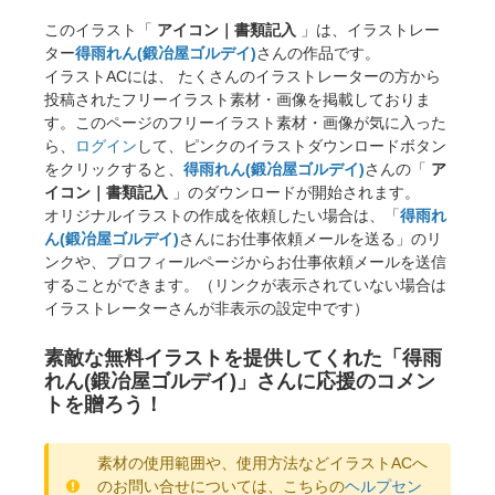
このイラスト「
アイコン｜書類記入
」は、イラストレー
ター
得雨れん(鍛冶屋ゴルデイ)
さんの作品です。
イラストACには、 たくさんのイラストレーターの方から
投稿されたフリーイラスト素材・画像を掲載しておりま
す。このページのフリーイラスト素材・画像が気に入った
ら、
ログイン
して、ピンクのイラストダウンロードボタン
をクリックすると、
得雨れん(鍛冶屋ゴルデイ)
さんの「
ア
イコン｜書類記入
」のダウンロードが開始されます。
オリジナルイラストの作成を依頼したい場合は、「
得雨れ
ん(鍛冶屋ゴルデイ)
さんにお仕事依頼メールを送る」のリ
ンクや、プロフィールページからお仕事依頼メールを送信
することができます。（リンクが表示されていない場合は
イラストレーターさんが非表示の設定中です）
素敵な無料イラストを提供してくれた「得雨
れん(鍛冶屋ゴルデイ)」さんに応援のコメン
トを贈ろう！
素材の使用範囲や、使用方法などイラストACへ
のお問い合せについては、こちらの
ヘルプセン