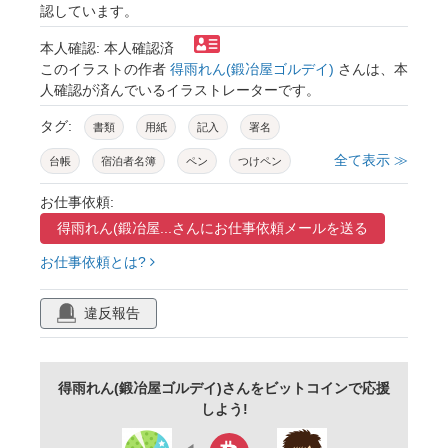
認しています。
本人確認: 本人確認済
このイラストの作者
得雨れん(鍛冶屋ゴルデイ)
さんは、本
人確認が済んでいるイラストレーターです。
タグ:
書類
用紙
記入
署名
全て表示 ≫
台帳
宿泊者名簿
ペン
つけペン
アイコン
万年筆
シルエット
単色
お仕事依頼:
得雨れん(鍛冶屋...さんに
お仕事依頼メールを送る
お仕事依頼とは?
違反報告
得雨れん(鍛冶屋ゴルデイ)さんをビットコインで応援
しよう!