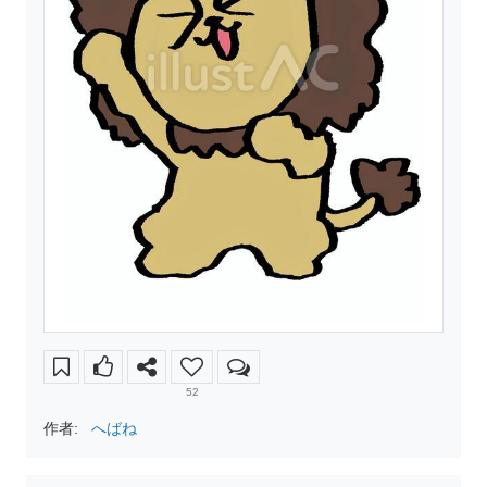
52
作者:
へばね