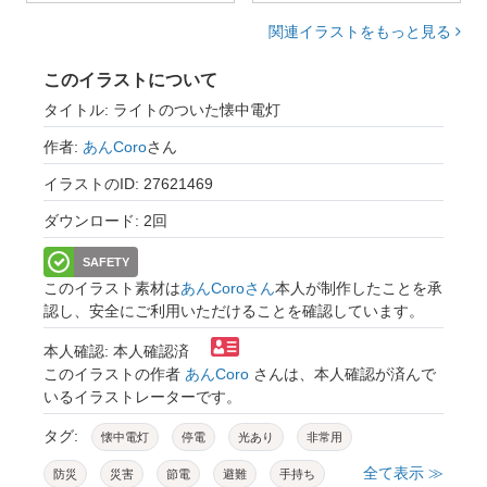
関連イラストをもっと見る
このイラストについて
タイトル: ライトのついた懐中電灯
作者:
あんCoro
さん
イラストのID: 27621469
ダウンロード: 2回
SAFETY
このイラスト素材は
あんCoroさん
本人が制作したことを承
認し、安全にご利用いただけることを確認しています。
本人確認: 本人確認済
このイラストの作者
あんCoro
さんは、本人確認が済んで
いるイラストレーターです。
タグ:
懐中電灯
停電
光あり
非常用
全て表示 ≫
防災
災害
節電
避難
手持ち