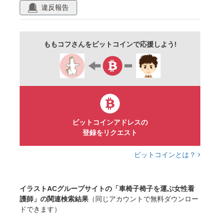
違反報告
ゆるい
カラー
笑顔
にっこり
にこにこ
車椅子
車いす
福祉用具
ももコフさんをビットコインで応援しよう!
歩行
歩く
徒歩
ビットコインアドレスの
登録をリクエスト
ビットコインとは？
イラストACグループサイトの「車椅子椅子を運ぶ女性看
護師」の関連検索結果
（同じアカウントで無料ダウンロー
ドできます）