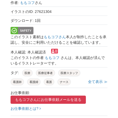
作者:
ももコフ
さん
イラストのID: 27621304
ダウンロード: 1回
SAFETY
このイラスト素材は
ももコフさん
本人が制作したことを承
認し、安全にご利用いただけることを確認しています。
本人確認: 本人確認済
このイラストの作者
ももコフ
さんは、本人確認が済んで
いるイラストレーターです。
タグ:
医療
医療従事者
医療スタッフ
全て表示 ≫
看護師
看護婦
看護
ナース
看護実習生
看護実習
実習
実習生
お仕事依頼:
ももコフさんに
お仕事依頼メールを送る
病院
クリニック
人物
人間
人
お仕事依頼とは?
1人
全身
白衣
女性
職業
仕事
デフォルメ
メディカル
かわいい