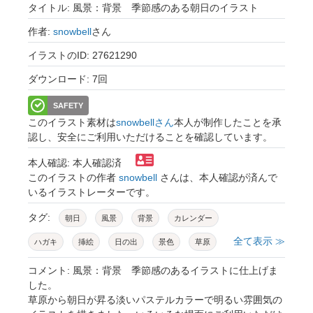
タイトル: 風景：背景 季節感のある朝日のイラスト
作者:
snowbell
さん
イラストのID: 27621290
ダウンロード: 7回
SAFETY
このイラスト素材は
snowbellさん
本人が制作したことを承
認し、安全にご利用いただけることを確認しています。
本人確認: 本人確認済
このイラストの作者
snowbell
さんは、本人確認が済んで
いるイラストレーターです。
タグ:
朝日
風景
背景
カレンダー
全て表示 ≫
ハガキ
挿絵
日の出
景色
草原
コメント: 風景：背景 季節感のあるイラストに仕上げま
した。
草原から朝日が昇る淡いパステルカラーで明るい雰囲気の