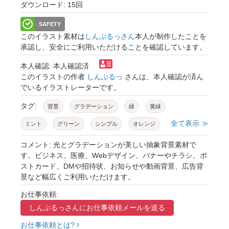
ダウンロード: 15回
SAFETY
このイラスト素材は
しんぷるっさん
本人が制作したことを
承認し、安全にご利用いただけることを確認しています。
本人確認: 本人確認済
このイラストの作者
しんぷるっ
さんは、本人確認が済ん
でいるイラストレーターです。
タグ:
背景
グラデーション
緑
黄緑
全て表示 ≫
ミント
グリーン
シンプル
オレンジ
黄色
余白
綺麗
広告
バナー
コメント: 光とグラデーションが美しい抽象背景素材で
す。ビジネス、医療、Webデザイン、バナーやチラシ、ポ
背景素材
ストカード、DMや招待状、お知らせや動画背景、広告背
景など幅広くご利用いただけます。
お仕事依頼:
しんぷるっさんに
お仕事依頼メールを送る
お仕事依頼とは?