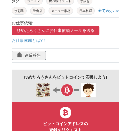
タグ:
ラーメン
食べ物イラスト
手描き
全て表示 ≫
水彩風
飲食店
メニュー素材
日本料理
中華料理
家系
担々麺
つけ麺
お仕事依頼:
ひめたろうさんに
お仕事依頼メールを送る
麺類
セット素材
グルメ
お仕事依頼とは?
グルメイラスト
料理
和風
どんぶり
チャーシュー
煮卵
メンマ
ネギ
違反報告
海苔
背脂
味玉
ポスター風
サムネイル
販促素材
ひめたろうさんをビットコインで応援しよう!
ビットコインアドレスの
登録をリクエスト