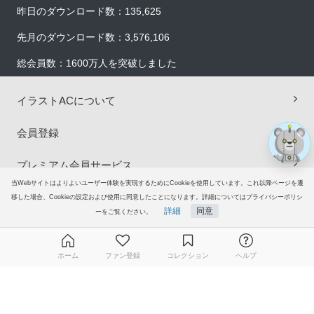
昨日のダウンロード数：135,625
×
先月のダウンロード数：3,576,106
総会員数：1600万人を突破しました
イラストACについて
会員登録
プレミアム会員サービス
当Webサイトはよりよいユーザー体験を実現するためにCookieを使用しています。これ以降ページを遷
ヘルプ＆ガイド
移した場合、Cookieの設定および使用に同意したことになります。詳細についてはプライバシーポリシ
詳細
同意
ーをご覧ください。
グループサイト
ホーム
ファン登録
コレクション
ヘルプ
ご意見・ご要望
無料ダウンロード会員登録はこちら
© 2006-2026
イラストAC