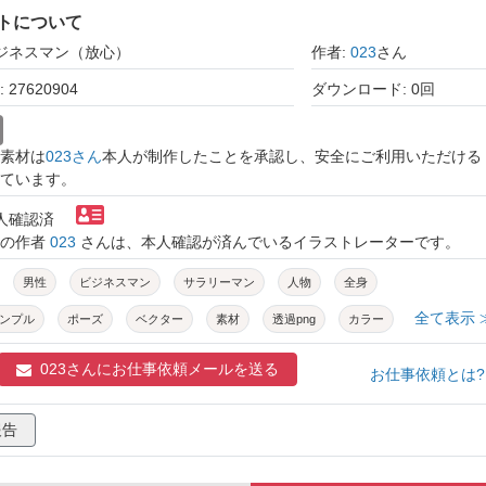
トについて
ビジネスマン（放心）
作者:
023
さん
27620904
ダウンロード: 0回
素材は
023さん
本人が制作したことを承認し、安全にご利用いただける
ています。
本人確認済
トの作者
023
さんは、本人確認が済んでいるイラストレーターです。
男性
ビジネスマン
サラリーマン
人物
全身
全て表示 
ンプル
ポーズ
ベクター
素材
透過png
カラー
023さんに
お仕事依頼メールを送る
お仕事依頼とは
報告