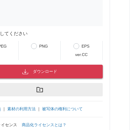
してください
PEG
PNG
EPS
ver.CC
ダウンロード
｜
素材の利用方法
｜
被写体の権利について
項
ライセンス
商品化ライセンスとは？