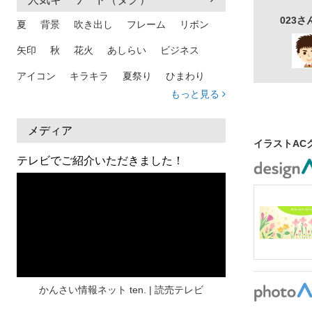
023
夏
背景
吹き出し
フレーム
リボン
矢印
秋
花火
あしらい
ビジネス
アイコン
キラキラ
夏祭り
ひまわり
もっと見る
家族
和柄
夏 背景
スマホ
熱中症
人物
暑中見舞い
ふきだし
夏休み
メディア
イラストAC
日本地図
海
ハート
夏 背景
枠
テレビでご紹介いただきました！
見出し
お盆
雲
和紙
カレンダー
水彩
夏 フレーム
花
女性
街並み
集中線
人
おしゃれ 手描き
筆
和風
スケジュール
波
飾り枠
桜
ハロウィン
介護
チェック
かんさい情報ネット ten. | 読売テレビ