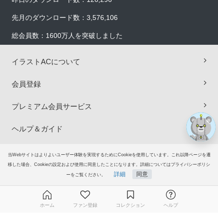
先月のダウンロード数：3,576,106
総会員数：1600万人を突破しました
×
イラストACについて
会員登録
プレミアム会員サービス
ヘルプ＆ガイド
グループサイト
当Webサイトはよりよいユーザー体験を実現するためにCookieを使用しています。これ以降ページを遷
移した場合、Cookieの設定および使用に同意したことになります。詳細についてはプライバシーポリシ
詳細
同意
ご意見・ご要望
ーをご覧ください。
© 2006-2026
イラストAC
ホーム
ファン登録
コレクション
ヘルプ