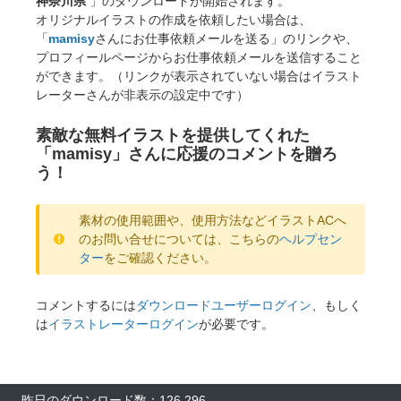
神奈川県
」のダウンロードが開始されます。
オリジナルイラストの作成を依頼したい場合は、
「
mamisy
さんにお仕事依頼メールを送る」のリンクや、
プロフィールページからお仕事依頼メールを送信すること
ができます。（リンクが表示されていない場合はイラスト
レーターさんが非表示の設定中です）
素敵な無料イラストを提供してくれた
「mamisy」さんに応援のコメントを贈ろ
う！
素材の使用範囲や、使用方法などイラストACへ
のお問い合せについては、こちらの
ヘルプセン
ター
をご確認ください。
コメントするには
ダウンロードユーザーログイン
、もしく
は
イラストレーターログイン
が必要です。
昨日のダウンロード数：126,296