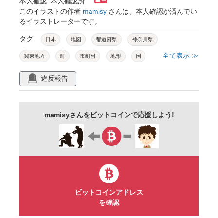
本人確認: 本人確認済
このイラストの作者
mamisy
さんは、本人確認が済んでい
るイラストレーターです。
タグ:
日本
地図
都道府県
神奈川県
全て表示 ≫
関東地方
町
市町村
地形
国
地球
旅行
ビジネス
プレゼン
違反報告
観光
マップ
教育
学校
地理
教材
シンプル
ベクター
イラスト
mamisyさんをビットコインで応援しよう!
素材
ビットコインアドレス
を確認