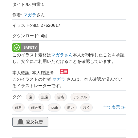
タイトル: 虫歯１
作者:
マガラ
さん
イラストのID: 27620617
ダウンロード: 4回
SAFETY
このイラスト素材は
マガラさん
本人が制作したことを承認
し、安全にご利用いただけることを確認しています。
本人確認: 本人確認済
このイラストの作者
マガラ
さんは、本人確認が済んでい
るイラストレーターです。
タグ:
歯
虫歯
歯痛
デンタル
全て表示 ≫
歯科
歯医者
tooth
痛い
泣く
困る
治療
医療
虫歯予防
違反報告
デンタルケア
園だより
幼児向け