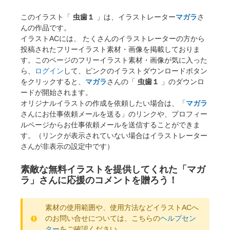
このイラスト「
虫歯１
」は、イラストレーター
マガラ
さ
んの作品です。
イラストACには、 たくさんのイラストレーターの方から
投稿されたフリーイラスト素材・画像を掲載しておりま
す。このページのフリーイラスト素材・画像が気に入った
ら、
ログイン
して、ピンクのイラストダウンロードボタン
をクリックすると、
マガラ
さんの「
虫歯１
」のダウンロ
ードが開始されます。
オリジナルイラストの作成を依頼したい場合は、「
マガラ
さんにお仕事依頼メールを送る」のリンクや、プロフィー
ルページからお仕事依頼メールを送信することができま
す。（リンクが表示されていない場合はイラストレーター
さんが非表示の設定中です）
素敵な無料イラストを提供してくれた「マガ
ラ」さんに応援のコメントを贈ろう！
素材の使用範囲や、使用方法などイラストACへ
のお問い合せについては、こちらの
ヘルプセン
ター
をご確認ください。