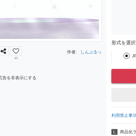
形式を選択
作者:
しんぷるっ
J
45
広告を非表示にする
利用禁止事
L
商品化