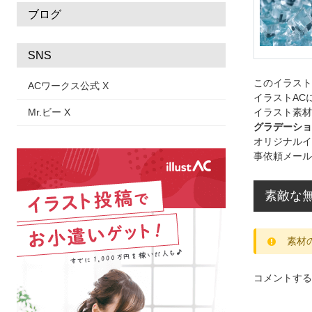
ブログ
SNS
このイラス
ACワークス公式 X
イラストAC
Mr.ビー X
イラスト素材
グラデーショ
オリジナルイ
事依頼メール
素敵な
素材
コメントする