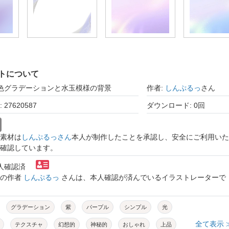
トについて
紫色グラデーションと水玉模様の背景
作者:
しんぷるっ
さん
27620587
ダウンロード: 0回
素材は
しんぷるっさん
本人が制作したことを承認し、安全にご利用いた
確認しています。
本人確認済
トの作者
しんぷるっ
さんは、本人確認が済んでいるイラストレーターで
グラデーション
紫
パープル
シンプル
光
全て表示 
テクスチャ
幻想的
神秘的
おしゃれ
上品