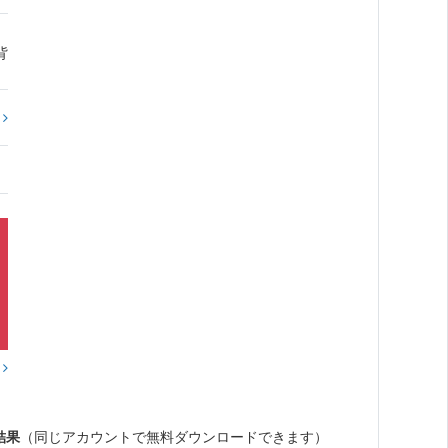
背
?
？
結果
（同じアカウントで無料ダウンロードできます）