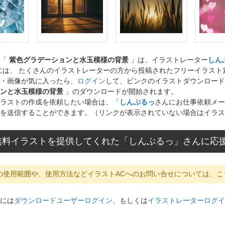
ト「
紫色グラデーションと水玉模様の背景
」は、イラストレーター
しん
には、 たくさんのイラストレーターの方から投稿されたフリーイラス
・画像が気に入ったら、
ログイン
して、ピンクのイラストダウンロード
ンと水玉模様の背景
」のダウンロードが開始されます。
ラストの作成を依頼したい場合は、「
しんぷるっ
さんにお仕事依頼メー
を送信することができます。（リンクが表示されていない場合はイラス
無料イラストを提供してくれた「しんぷるっ」さんに応
の使用範囲や、使用方法などイラストACへのお問い合せについては、こ
には
ダウンロードユーザーログイン
、もしくは
イラストレーターログイ