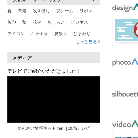
夏
背景
吹き出し
フレーム
リボン
矢印
秋
花火
あしらい
ビジネス
アイコン
キラキラ
夏祭り
ひまわり
もっと見る
家族
和柄
夏 背景
スマホ
熱中症
人物
暑中見舞い
ふきだし
夏休み
メディア
日本地図
海
ハート
夏 背景
枠
テレビでご紹介いただきました！
見出し
お盆
雲
和紙
カレンダー
水彩
夏 フレーム
花
女性
街並み
集中線
人
おしゃれ 手描き
筆
和風
スケジュール
波
飾り枠
桜
ハロウィン
介護
チェック
かんさい情報ネット ten. | 読売テレビ