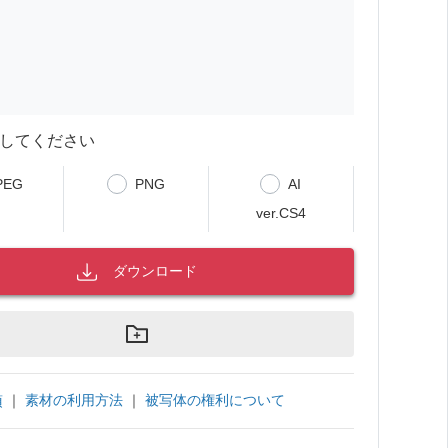
してください
PEG
PNG
AI
ver.CS4
ダウンロード
｜
素材の利用方法
｜
被写体の権利について
項