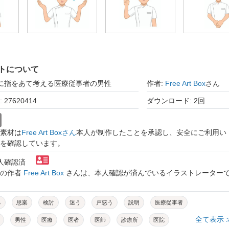
トについて
顎に指をあて考える医療従事者の男性
作者:
Free Art Box
さん
27620414
ダウンロード: 2回
素材は
Free Art Boxさん
本人が制作したことを承認し、安全にご利用い
を確認しています。
本人確認済
トの作者
Free Art Box
さんは、本人確認が済んでいるイラストレーター
る
思案
検討
迷う
戸惑う
説明
医療従事者
全て表示 
男性
医療
医者
医師
診療所
医院