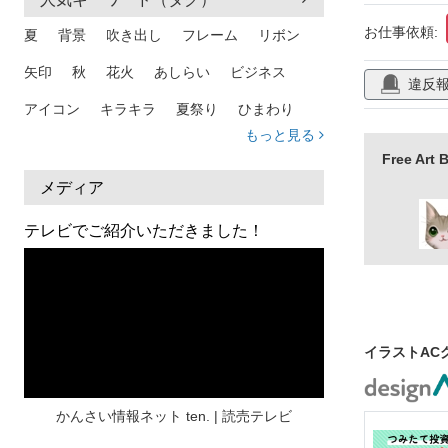
白衣
ケー
お仕事依頼:
夏
背景
吹き出し
フレーム
リボン
歯科医師
矢印
秋
花火
あしらい
ビジネス
違反
人物
アイコン
キラキラ
夏祭り
ひまわり
もっと見る
家族
和柄
夏 背景
スマホ
熱中症
Free A
人物
暑中見舞い
ふきだし
夏休み
メディア
日本地図
海
ハート
夏 背景
枠
テレビでご紹介いただきました！
見出し
お盆
雲
和紙
カレンダー
水彩
夏 フレーム
花
女性
街並み
集中線
人
おしゃれ 手描き
筆
イラストAC
和風
スケジュール
波
飾り枠
桜
ハロウィン
介護
チェック
かんさい情報ネット ten. | 読売テレビ