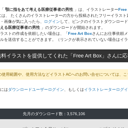
ト「
顎に指をあて考える医療従事者の男性
」は、イラストレーター
Free
には、 たくさんのイラストレーターの方から投稿されたフリーイラス
・画像が気に入ったら、
ログイン
して、ピンクのイラストダウンロード
える医療従事者の男性
」のダウンロードが開始されます。
ラストの作成を依頼したい場合は、「
Free Art Box
さんにお仕事依頼メ
ルを送信することができます。（リンクが表示されていない場合はイラ
料イラストを提供してくれた「Free Art Box」さん
の使用範囲や、使用方法などイラストACへのお問い合せについては、こ
には
ダウンロードユーザーログイン
、もしくは
イラストレーターログイ
先月のダウンロード数：3,576,106