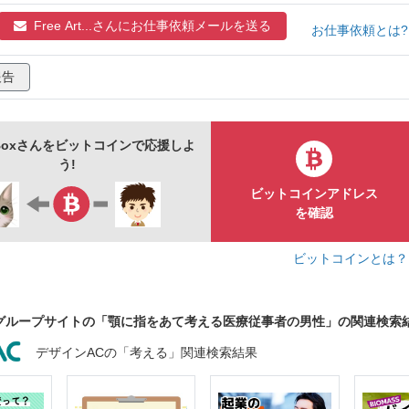
シー
看護師
理学療法士
歯医者
歯科医
Free Art...さんに
お仕事依頼メールを送る
お仕事依頼とは
医療スタッフ
病院
仕事
獣医
ベクター
挿絵
報告
rt Boxさんをビットコインで応援しよ
う!
ビットコインアドレス
を確認
ビットコインとは
グループサイトの「顎に指をあて考える医療従事者の男性」の関連検索
デザインACの「考える」関連検索結果