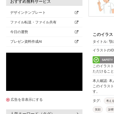
おすすめ無料サービス
デザインテンプレート
ファイル転送・ファイル共有
今日の運勢
このイラス
タイトル: 
プレゼン資料作成AI
イラストのID: 
SAFETY
このイラスト
ただけること
本人確認: 
このイラス
す。
広告を非表示にする
タグ:
考え
笑顔
診察
人気キーワード（タグ）