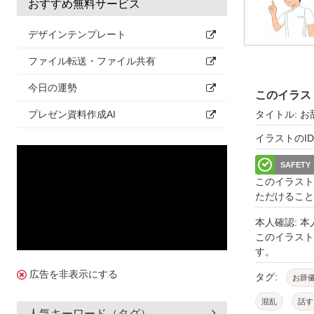
おすすめ無料サービス
デザインテンプレート
ファイル転送・ファイル共有
今日の運勢
このイラス
タイトル: 
プレゼン資料作成AI
イラストのID: 
SAFETY
このイラスト
ただけること
本人確認: 
このイラス
す。
広告を非表示にする
タグ:
お辞
混乱
話す
人気キーワード（タグ）