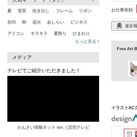
医者
医師
お仕事依頼:
夏
背景
吹き出し
フレーム
リボン
理学療法士
矢印
秋
花火
あしらい
ビジネス
違反
仕事
獣医
アイコン
キラキラ
夏祭り
ひまわり
もっと見る
家族
和柄
夏 背景
スマホ
熱中症
Free A
人物
暑中見舞い
ふきだし
夏休み
メディア
日本地図
海
ハート
夏 背景
枠
テレビでご紹介いただきました！
見出し
お盆
雲
和紙
カレンダー
水彩
夏 フレーム
花
女性
街並み
集中線
人
おしゃれ 手描き
筆
イラストAC
和風
スケジュール
波
飾り枠
桜
ハロウィン
介護
チェック
かんさい情報ネット ten. | 読売テレビ