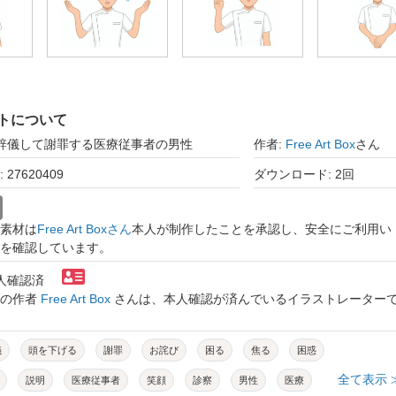
トについて
お辞儀して謝罪する医療従事者の男性
作者:
Free Art Box
さん
27620409
ダウンロード: 2回
素材は
Free Art Boxさん
本人が制作したことを承認し、安全にご利用い
を確認しています。
本人確認済
トの作者
Free Art Box
さんは、本人確認が済んでいるイラストレーター
儀
頭を下げる
謝罪
お詫び
困る
焦る
困惑
全て表示 
説明
医療従事者
笑顔
診察
男性
医療