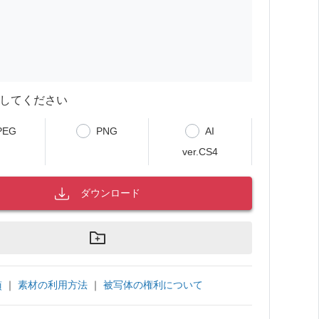
してください
PEG
PNG
AI
ver.CS4
ダウンロード
｜
素材の利用方法
｜
被写体の権利について
項