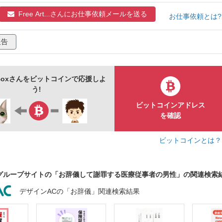
診療所
医院
白衣
ケーシー
看護師
Free Art...さんに
お仕事依頼メールを送る
お仕事依頼とは
歯医者
歯科医
歯科医師
医療スタッフ
病院
報告
ベクター
挿絵
人物
rt Boxさんをビットコインで応援しよ
う!
ビットコインアドレス
を確認
ビットコインとは
グループサイトの「お辞儀して謝罪する医療従事者の男性」の関連検索
デザインACの「お辞儀」関連検索結果