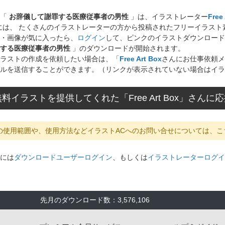
ト「
お辞儀して謝罪する医療従事者の男性
」は、イラストレーター
Free
には、 たくさんのイラストレーターの方から投稿されたフリーイラス
・画像が気に入ったら、
ログイン
して、ピンクのイラストダウンロード
する医療従事者の男性
」のダウンロードが開始されます。
ラストの作成を依頼したい場合は、「
Free Art Box
さんにお仕事依頼メ
ルを送信することができます。（リンクが表示されていない場合はイラ
料イラストを提供してくれた「Free Art Box」さん
の使用範囲や、使用方法などイラストACへのお問い合せについては、こ
には
ダウンロードユーザーログイン
、もしくは
イラストレーターログイ
先月のダウンロード数：3,576,106