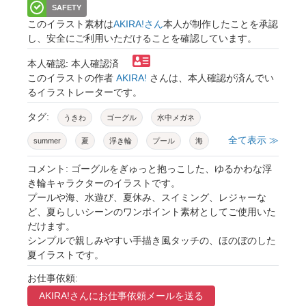
SAFETY
このイラスト素材は
AKIRA!さん
本人が制作したことを承認
し、安全にご利用いただけることを確認しています。
本人確認: 本人確認済
このイラストの作者
AKIRA!
さんは、本人確認が済んでい
るイラストレーターです。
タグ:
うきわ
ゴーグル
水中メガネ
全て表示 ≫
summer
夏
浮き輪
プール
海
ビーチ
水遊び
レジャー
挿絵
コメント: ゴーグルをぎゅっと抱っこした、ゆるかわな浮
き輪キャラクターのイラストです。
手描き
手書き
素材
かわいい
プールや海、水遊び、夏休み、スイミング、レジャーな
ど、夏らしいシーンのワンポイント素材としてご使用いた
イラスト
デザイン
オリジナル
だけます。
シンプル
背景透過
ポイント
シンプルで親しみやすい手描き風タッチの、ほのぼのした
夏イラストです。
アクセント
飾り
デコレーション
お仕事依頼:
ふんわり
AKIRA!さんに
お仕事依頼メールを送る