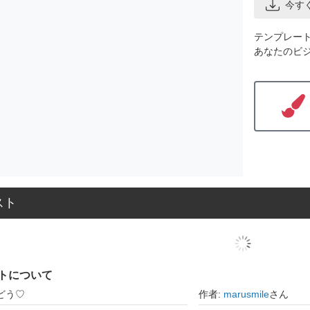
今す
テンプレー
あなたのビ
スト
トについて
どう♡
作者:
marusmile
さん