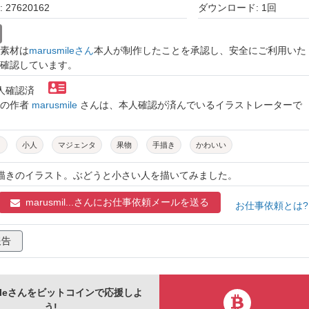
27620162
ダウンロード: 1回
素材は
marusmileさん
本人が制作したことを承認し、安全にご利用いた
確認しています。
本人確認済
トの作者
marusmile
さんは、本人確認が済んでいるイラストレーターで
う
小人
マジェンタ
果物
手描き
かわいい
手描きのイラスト。ぶどうと小さい人を描いてみました。
marusmil...さんに
お仕事依頼メールを送る
お仕事依頼とは
報告
mileさんをビットコインで応援しよ
う!