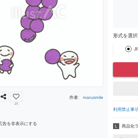
形式を選択
J
作者:
marusmile
25
利用禁止事
広告を非表示にする
L
商品化