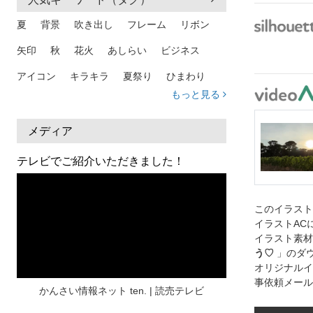
夏
背景
吹き出し
フレーム
リボン
矢印
秋
花火
あしらい
ビジネス
アイコン
キラキラ
夏祭り
ひまわり
もっと見る
家族
和柄
夏 背景
スマホ
熱中症
人物
暑中見舞い
ふきだし
夏休み
メディア
日本地図
海
ハート
夏 背景
枠
テレビでご紹介いただきました！
見出し
お盆
雲
和紙
カレンダー
水彩
夏 フレーム
花
女性
街並み
このイラス
イラストAC
集中線
人
おしゃれ 手描き
筆
イラスト素材
う♡
」のダ
和風
スケジュール
波
飾り枠
桜
オリジナルイ
事依頼メール
ハロウィン
介護
チェック
かんさい情報ネット ten. | 読売テレビ