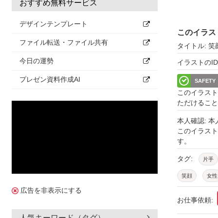
おすすめ無料サービス
デザインテンプレート
このイラス
ファイル転送・ファイル共有
タイトル: 
今日の運勢
イラストのID: 
プレゼン資料作成AI
SAFETY
このイラスト
ただけること
本人確認: 
このイラス
す。
タグ:
片手
笑顔
女性
広告を非表示にする
挨拶
白衣
お仕事依頼:
医員
理学
人気キーワード（タグ）