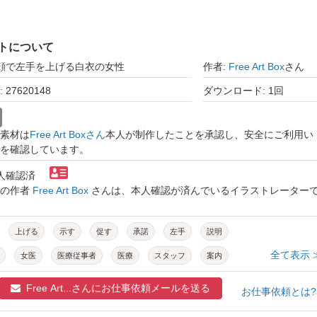
トについて
笑顔で左手を上げる白衣の女性
作者:
Free Art Box
さん
27620148
ダウンロード: 1回
素材は
Free Art Boxさん
本人が制作したことを承認し、安全にご利用い
を確認しています。
本人確認済
トの作者
Free Art Box
さんは、本人確認が済んでいるイラストレーター
上げる
示す
促す
承諾
左手
説明
全て表示 
女医
医療従事者
医療
スタッフ
案内
研究者
研究員
研究所
研究
医者
医師
Free Art...さんに
お仕事依頼メールを送る
お仕事依頼とは
療法士
歯科医
歯科医師
歯医者
診療所
病院