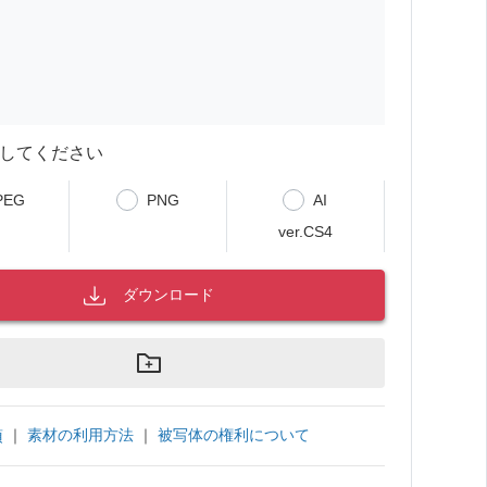
してください
PEG
PNG
AI
ver.CS4
ダウンロード
｜
素材の利用方法
｜
被写体の権利について
項