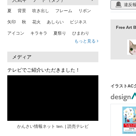
違反
医院
獣医
夏
背景
吹き出し
フレーム
リボン
矢印
秋
花火
あしらい
ビジネス
Free A
アイコン
キラキラ
夏祭り
ひまわり
もっと見る
家族
和柄
夏 背景
スマホ
熱中症
人物
暑中見舞い
ふきだし
夏休み
メディア
日本地図
海
ハート
夏 背景
枠
テレビでご紹介いただきました！
見出し
お盆
雲
和紙
カレンダー
イラストAC
水彩
夏 フレーム
花
女性
街並み
集中線
人
おしゃれ 手描き
筆
和風
スケジュール
波
飾り枠
桜
ハロウィン
介護
チェック
かんさい情報ネット ten. | 読売テレビ