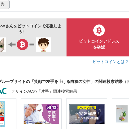
報告
診察
挿絵
ベクター
人物
rt Boxさんをビットコインで応援しよ
う!
ビットコインアドレス
を確認
ビットコインとは
グループサイトの「笑顔で左手を上げる白衣の女性」の関連検索結果
（
デザインACの「片手」関連検索結果