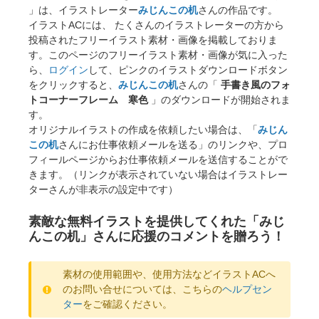
」は、イラストレーター
みじんこの机
さんの作品です。
イラストACには、 たくさんのイラストレーターの方から
投稿されたフリーイラスト素材・画像を掲載しておりま
す。このページのフリーイラスト素材・画像が気に入った
ら、
ログイン
して、ピンクのイラストダウンロードボタン
をクリックすると、
みじんこの机
さんの「
手書き風のフォ
トコーナーフレーム 寒色
」のダウンロードが開始されま
す。
オリジナルイラストの作成を依頼したい場合は、「
みじん
この机
さんにお仕事依頼メールを送る」のリンクや、プロ
フィールページからお仕事依頼メールを送信することがで
きます。（リンクが表示されていない場合はイラストレー
ターさんが非表示の設定中です）
素敵な無料イラストを提供してくれた「みじ
んこの机」さんに応援のコメントを贈ろう！
素材の使用範囲や、使用方法などイラストACへ
のお問い合せについては、こちらの
ヘルプセン
ター
をご確認ください。