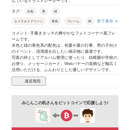
んでいるイラストレーターです。
タグ:
水色
青
緑
全て表示 ≫
エメラルドグリーン
寒色
フレーム
枠
フォトコーナー
写真
アルバム
手書き
コメント: 手書きタッチの爽やかなフォトコーナー風フレ
ームです。
水彩
クレヨン
パステル
夏
初夏
水色と緑の寒色系の配色は、初夏や夏の行事、男の子向け
のイベント、清潔感を出したい掲示物に最適です。
涼しい
爽やか
清潔感
かわいい
写真の枠としてアルバム整理に使ったり、幼稚園や学校の
シンプル
案内
掲示板
お便り
お便り、メッセージカード、Webバナーの装飾など幅広く
活用いただける、ふんわりとした優しいデザインです。
広報
チラシ
メッセージ
カード
メモ
違反報告
飾り
装飾
見出し
タイトル
背景
コピースペース
テクスチャ
角丸
四隅
コーナー
ふんわり
ナチュラル
みじんこの机さんをビットコインで応援しよう!
お祝い
イベント
素材
ポップ