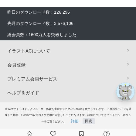
昨日のダウンロード数：126,296
先月のダウンロード数：3,576,106
総会員数：1600万人を突破しました
×
イラストACについて
会員登録
プレミアム会員サービス
ヘルプ＆ガイド
グループサイト
当Webサイトはよりよいユーザー体験を実現するためにCookieを使用しています。これ以降ページを遷
移した場合、Cookieの設定および使用に同意したことになります。詳細についてはプライバシーポリシ
詳細
同意
ご意見・ご要望
ーをご覧ください。
© 2006-2026
イラストAC