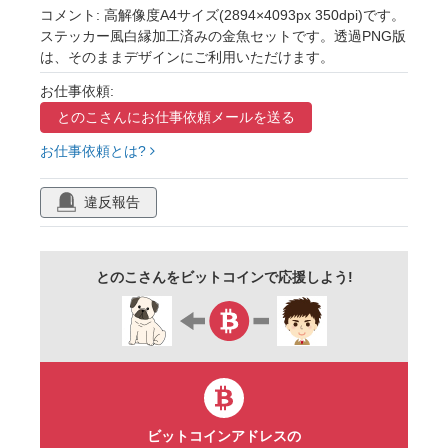
出目金
赤
黒
更紗
和モダン
コメント: 高解像度A4サイズ(2894×4093px 350dpi)です。
ステッカー風白縁加工済みの金魚セットです。透過PNG版
和風
漫画風
手描き
暑中見舞い
は、そのままデザインにご利用いただけます。
残暑見舞い
背景
透過png
セット
お仕事依頼:
詰め合わせ
かわいい
挿絵
アイコン
とのこさんに
お仕事依頼メールを送る
パーツ
部品
モノクロ
線画
お仕事依頼とは?
ぬりえ
プリント用
広報誌
白縁
違反報告
フチあり
ステッカー風
シール風
とのこさんをビットコインで応援しよう!
ビットコインアドレスの