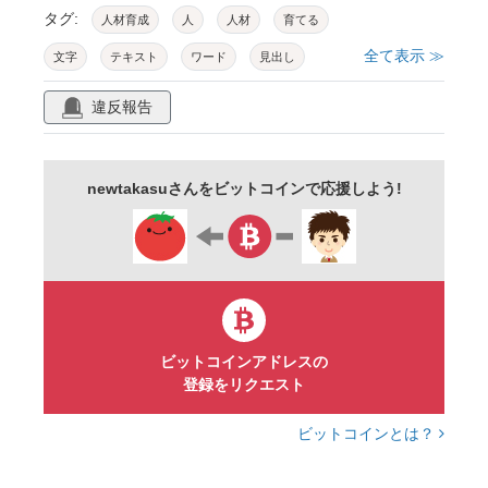
タグ:
人材育成
人
人材
育てる
全て表示 ≫
文字
テキスト
ワード
見出し
タイトル
アイコン
素材
アイキャッチ
違反報告
社員
新入社員
スタッフ
ヘルプ
サポート
支援
ビジネス
教育
newtakasuさんをビットコインで応援しよう!
シンプル
線画
赤
ビットコインアドレスの
登録をリクエスト
ビットコインとは？