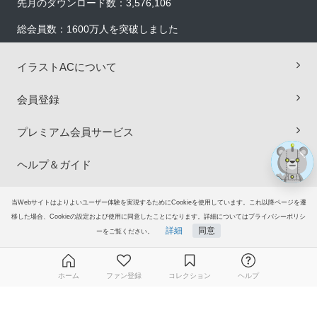
先月のダウンロード数：3,576,106
総会員数：1600万人を突破しました
×
イラストACについて
会員登録
プレミアム会員サービス
ヘルプ＆ガイド
グループサイト
当Webサイトはよりよいユーザー体験を実現するためにCookieを使用しています。これ以降ページを遷
移した場合、Cookieの設定および使用に同意したことになります。詳細についてはプライバシーポリシ
詳細
同意
ーをご覧ください。
ご意見・ご要望
© 2006-2026
イラストAC
ホーム
ファン登録
コレクション
ヘルプ
無料ダウンロード会員登録はこちら