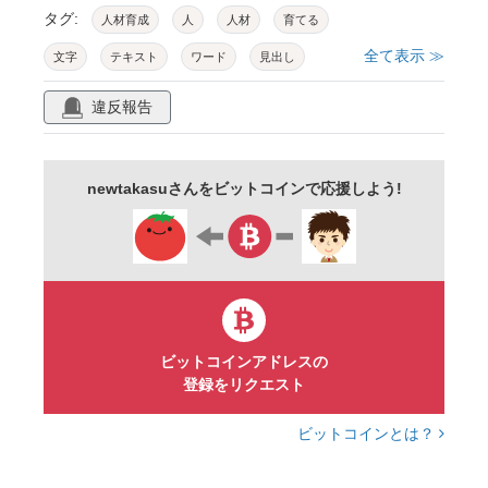
タグ:
人材育成
人
人材
育てる
全て表示 ≫
文字
テキスト
ワード
見出し
タイトル
アイコン
素材
アイキャッチ
違反報告
社員
新入社員
スタッフ
ヘルプ
サポート
支援
ビジネス
教育
newtakasuさんをビットコインで応援しよう!
シンプル
線画
青
ビットコインアドレスの
登録をリクエスト
ビットコインとは？