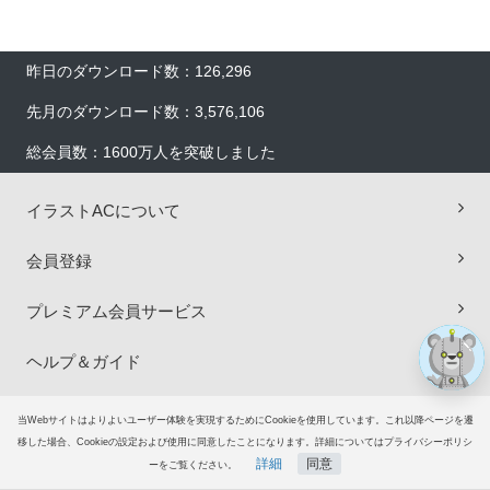
昨日のダウンロード数：126,296
先月のダウンロード数：3,576,106
総会員数：1600万人を突破しました
×
イラストACについて
会員登録
プレミアム会員サービス
ヘルプ＆ガイド
グループサイト
当Webサイトはよりよいユーザー体験を実現するためにCookieを使用しています。これ以降ページを遷
移した場合、Cookieの設定および使用に同意したことになります。詳細についてはプライバシーポリシ
詳細
同意
ご意見・ご要望
ーをご覧ください。