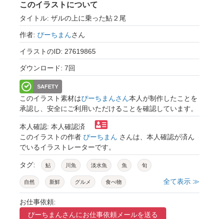
このイラストについて
タイトル: ザルの上に乗った鮎２尾
作者:
ぴーちまん
さん
イラストのID: 27619865
ダウンロード: 7回
SAFETY
このイラスト素材は
ぴーちまんさん
本人が制作したことを
承認し、安全にご利用いただけることを確認しています。
本人確認: 本人確認済
このイラストの作者
ぴーちまん
さんは、本人確認が済ん
でいるイラストレーターです。
タグ:
鮎
川魚
淡水魚
魚
旬
全て表示 ≫
自然
新鮮
グルメ
食べ物
ごちそう
料理
食事
装飾
飾り
お仕事依頼:
ぴーちまんさんに
お仕事依頼メールを送る
素材
イラスト
あしらい
可愛い