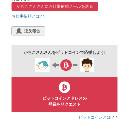
かちこさんさんに
お仕事依頼メールを送る
るんるん
にこにこ
うきうき
わくわく
お仕事依頼とは?
たのしい
ルンルン
スキップ
ステップ
ハイテンション
幸せ
愉快
赤い花
違反報告
髪飾り
音符
歌
かちこさんさんをビットコインで応援しよう!
ビットコインアドレスの
登録をリクエスト
ビットコインとは？