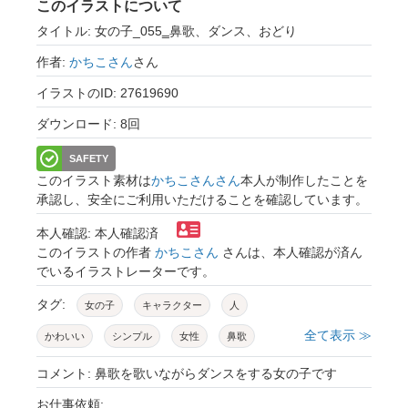
このイラストについて
タイトル: 女の子_055‗鼻歌、ダンス、おどり
作者:
かちこさん
さん
イラストのID: 27619690
ダウンロード: 8回
SAFETY
このイラスト素材は
かちこさんさん
本人が制作したことを
承認し、安全にご利用いただけることを確認しています。
本人確認: 本人確認済
このイラストの作者
かちこさん
さんは、本人確認が済ん
でいるイラストレーターです。
タグ:
女の子
キャラクター
人
全て表示 ≫
かわいい
シンプル
女性
鼻歌
ダンス
リズム
ごきげん
陽気
コメント: 鼻歌を歌いながらダンスをする女の子です
軽やか
ノリノリ
ハッピー
上機嫌
お仕事依頼: