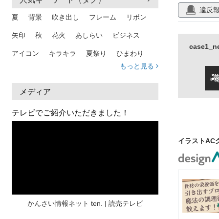
違反
夏
背景
吹き出し
フレーム
リボン
矢印
秋
花火
あしらい
ビジネス
case1
アイコン
キラキラ
夏祭り
ひまわり
もっと見る
家族
和柄
夏 背景
スマホ
熱中症
人物
暑中見舞い
ふきだし
夏休み
メディア
日本地図
海
ハート
夏 背景
枠
テレビでご紹介いただきました！
見出し
お盆
雲
和紙
カレンダー
イラストAC
水彩
夏 フレーム
花
女性
街並み
集中線
人
おしゃれ 手描き
筆
和風
スケジュール
波
飾り枠
桜
ハロウィン
介護
チェック
かんさい情報ネット ten. | 読売テレビ