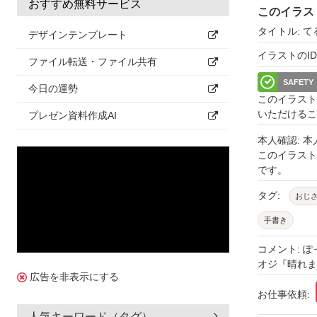
おすすめ無料サービス
このイラス
タイトル: 
デザインテンプレート
イラストのID: 
ファイル転送・ファイル共有
SAFETY
今日の運勢
このイラスト
いただけるこ
プレゼン資料作成AI
本人確認: 
このイラス
です。
タグ:
おじ
手書き
コメント: 
オジ『晴れま
広告を非表示にする
お仕事依頼:
人気キーワード（タグ）