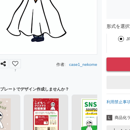
形式を選択
J
作者:
case1_nekome
7
プレートでデザイン作成しませんか？
利用禁止事
L
商品化