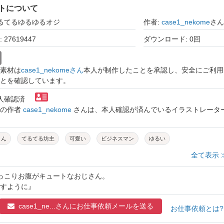
トについて
てるてるゆるゆるオジ
作者:
case1_nekome
さん
27619447
ダウンロード: 0回
素材は
case1_nekomeさん
本人が制作したことを承認し、安全にご利用
とを確認しています。
本人確認済
トの作者
case1_nekome
さんは、本人確認が済んでいるイラストレータ
さん
てるてる坊主
可愛い
ビジネスマン
ゆるい
全て表示 
ぽっこりお腹がキュートなおじさん。
すように』
case1_ne...さんに
お仕事依頼メールを送る
お仕事依頼とは