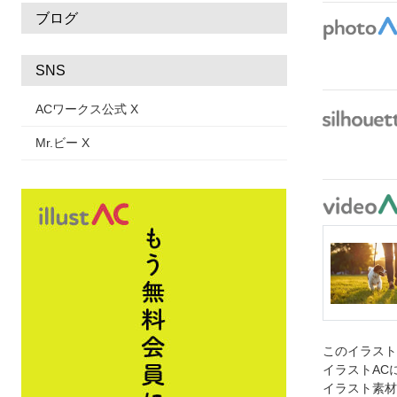
ブログ
SNS
ACワークス公式 X
Mr.ビー X
このイラス
イラストAC
イラスト素材