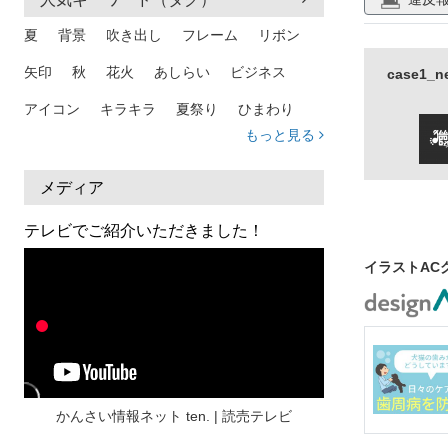
夏
背景
吹き出し
フレーム
リボン
矢印
秋
花火
あしらい
ビジネス
case1
アイコン
キラキラ
夏祭り
ひまわり
もっと見る
家族
和柄
夏 背景
スマホ
熱中症
人物
暑中見舞い
ふきだし
夏休み
メディア
日本地図
海
ハート
夏 背景
枠
テレビでご紹介いただきました！
見出し
お盆
雲
和紙
カレンダー
イラストAC
水彩
夏 フレーム
花
女性
街並み
集中線
人
おしゃれ 手描き
筆
和風
スケジュール
波
飾り枠
桜
ハロウィン
介護
チェック
かんさい情報ネット ten. | 読売テレビ