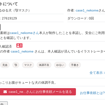
トについて
ゆるゆる犬（顎マスク）
作者:
case1_nekome
さん
27619129
ダウンロード: 0回
素材は
case1_nekomeさん
本人が制作したことを承認し、安全にご利用
とを確認しています。
本人確認済
トの作者
case1_nekome
さんは、本人確認が済んでいるイラストレータ
充血
顎
マスク
体調不良
ゆるい
手書き
全て表示 
ぽっこりお腹がキュートな犬の体調不良。
case1_ne...さんに
お仕事依頼メールを送る
お仕事依頼とは
報告