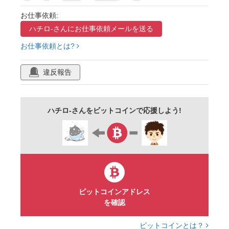
時間
キラキラ
王冠
拍手
zzz
お仕事依頼:
ハチロ-さんに
お仕事依頼メールを送る
…
眠る
無言
まとめ
セット
お仕事依頼とは?
主線あり
イラスト素材
広告
チラシ
cm
白背景
背景透過
ゆるかわ
違反報告
かわいい
手描き
カット
イメージ
ワンポイント
楽しい
ゆるい
pop
ハチロ-さんをビットコインで応援しよう!
イラスト
シンプル
使いやすい
フリー
アイコン
商用可
無料
web素材
隙間埋め
ベクター
デザイン素材
ビットコインアドレス
を確認
ビットコインとは？