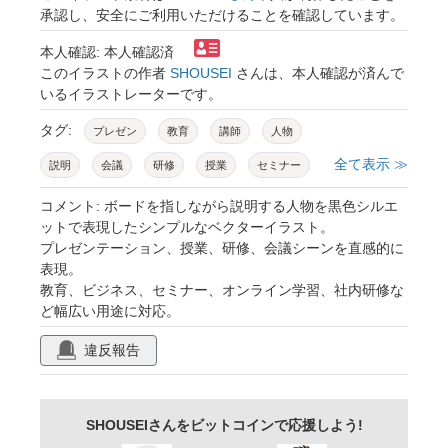
承認し、安全にご利用いただけることを確認しています。
本人確認: 本人確認済
このイラストの作者
SHOUSEI
さんは、本人確認が済んで
いるイラストレーターです。
タグ:
プレゼン
教育
講師
人物
全て表示 ≫
説明
会議
研修
授業
セミナー
ビジネス
ホワイトボード
発表
学校
コメント: ボードを指しながら説明する人物を黒色シルエ
ットで表現したシンプルなベクターイラスト。
学習
教師
指導
会社
オフィス
プレゼンテーション、授業、研修、会議シーンを直感的に
表現。
コミュニケーション
解説
情報
資料
教育、ビジネス、セミナー、オンライン学習、社内研修な
講演
シルエット
アイコン
ベクター
ど幅広い用途に対応。
教室
プレゼンテーション
研修会
違反報告
スピーチ
仕事
マニュアル
社内研修
動画教材
ミーティング
セールス
SHOUSEIさんをビットコインで応援しよう!
マーケティング
オンライン
知識
学び