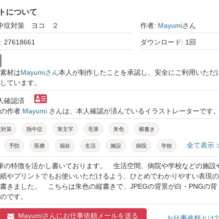
トについて
熱中症対策 ヨコ ２
作者:
Mayumi
さん
27618661
ダウンロード: 1回
素材は
Mayumiさん
本人が制作したことを承認し、安全にご利用いただ
しています。
本人確認済
トの作者
Mayumi
さんは、本人確認が済んでいるイラストレーターです
症対策
熱中症
筆文字
毛筆
朱色
横書き
全て表示 
予防
医療
福祉
生活
施設
病院
学校
プリント
ポスター
貼り紙
店
バナー
毛筆の特徴を活かし書いております。 生活空間、病院や学校などの施設
紙やプリントでもお使いいただけるよう、ひとめでわかりやすい表現の
告
書きました。 こちらは朱色の縦書きで、JPEGの背景が白・PNGの背
のです。
Mayumiさんに
お仕事依頼メールを送る
お仕事依頼とは