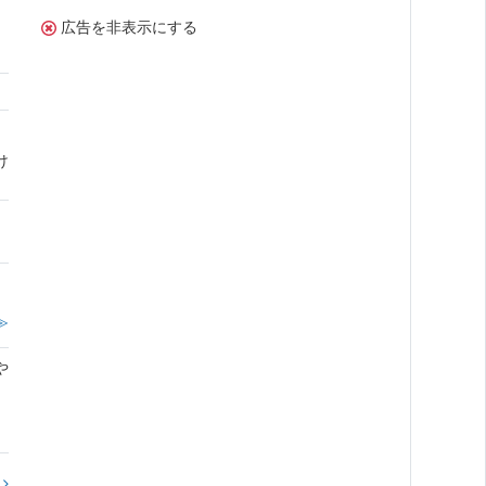
広告を非表示にする
け
。
≫
や
?