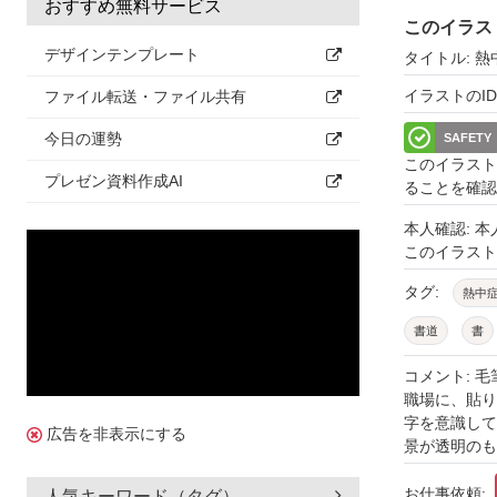
おすすめ無料サービス
このイラス
デザインテンプレート
タイトル: 
イラストのID: 
ファイル転送・ファイル共有
今日の運勢
SAFETY
このイラスト
プレゼン資料作成AI
ることを確認
本人確認: 
このイラス
タグ:
熱中
書道
書
会社
夏
コメント: 
職場に、貼り
チラシ
広
字を意識して
広告を非表示にする
景が透明のも
お仕事依頼:
人気キーワード（タグ）