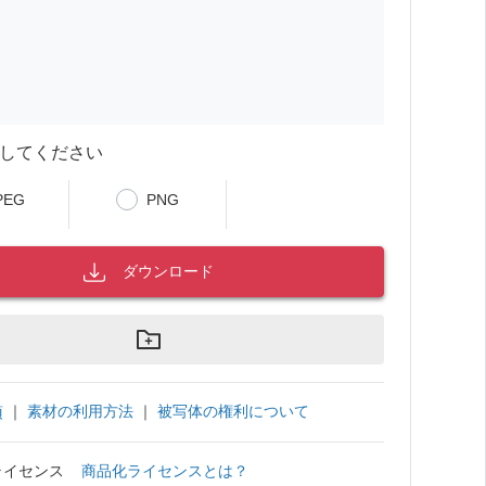
してください
PEG
PNG
ダウンロード
｜
素材の利用方法
｜
被写体の権利について
項
ライセンス
商品化ライセンスとは？