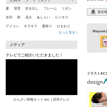
夏
背景
吹き出し
フレーム
リボン
違反
矢印
秋
花火
あしらい
ビジネス
アイコン
キラキラ
夏祭り
ひまわり
Mayu
もっと見る
家族
和柄
夏 背景
スマホ
熱中症
人物
暑中見舞い
ふきだし
夏休み
メディア
日本地図
海
ハート
夏 背景
枠
テレビでご紹介いただきました！
見出し
お盆
雲
和紙
カレンダー
水彩
夏 フレーム
花
女性
街並み
イラストAC
集中線
人
おしゃれ 手描き
筆
和風
スケジュール
波
飾り枠
桜
ハロウィン
介護
チェック
かんさい情報ネット ten. | 読売テレビ