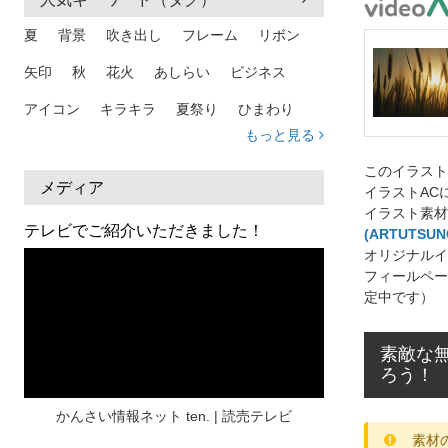
夏
背景
吹き出し
フレーム
リボン
矢印
秋
花火
あしらい
ビジネス
アイコン
キラキラ
夏祭り
ひまわり
もっと見る
家族
和柄
夏 背景
スマホ
熱中症
このイラス
人物
暑中見舞い
ふきだし
夏休み
メディア
イラストAC
イラスト素材
日本地図
海
ハート
夏 背景
枠
テレビでご紹介いただきました！
(ARTUTSUN
オリジナルイ
見出し
お盆
雲
和紙
カレンダー
フィールペー
水彩
夏 フレーム
花
女性
街並み
定中です）
集中線
人
おしゃれ 手描き
筆
素敵な無
和風
スケジュール
波
飾り枠
桜
ろう！
ハロウィン
介護
チェック
かんさい情報ネット ten. | 読売テレビ
素材