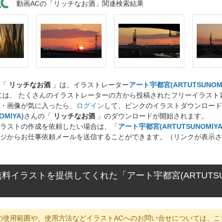
動画ACの「リッチなお酒」関連検索結果
ト「
リッチなお酒
」は、イラストレーター
アート宇都宮(ARTUTSUNOMI
には、 たくさんのイラストレーターの方から投稿されたフリーイラス
・画像が気に入ったら、
ログイン
して、ピンクのイラストダウンロード
OMIYA)
さんの「
リッチなお酒
」のダウンロードが開始されます。
ラストの作成を依頼したい場合は、「
アート宇都宮(ARTUTSUNOMIYA
ジからお仕事依頼メールを送信することができます。（リンクが表示さ
料イラストを提供してくれた「アート宇都宮(ARTUTSU
の使用範囲や、使用方法などイラストACへのお問い合せについては、こ