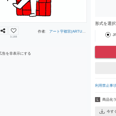
形式を選択
作者:
アート宇都宮(ARTUTS
J
UNOMIYA)
3,188
広告を非表示にする
利用禁止事
L
商品化
今す