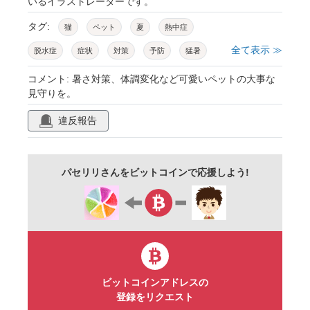
いるイラストレーターです。
タグ:
猫
ペット
夏
熱中症
全て表示 ≫
脱水症
症状
対策
予防
猛暑
見守り
体調
ニャンコ
子猫
コメント: 暑さ対策、体調変化など可愛いペットの大事な
見守りを。
可愛い
ワンポイント
あしらい
違反報告
アクセント
余白
スペース
イラスト
パセリリさんをビットコインで応援しよう!
ビットコインアドレスの
登録をリクエスト