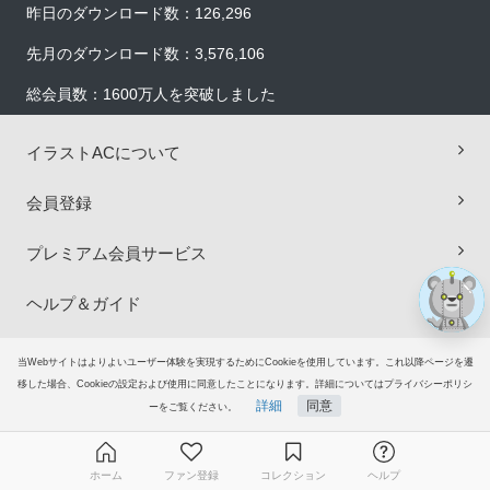
昨日のダウンロード数：126,296
先月のダウンロード数：3,576,106
総会員数：1600万人を突破しました
×
イラストACについて
会員登録
プレミアム会員サービス
ヘルプ＆ガイド
グループサイト
当Webサイトはよりよいユーザー体験を実現するためにCookieを使用しています。これ以降ページを遷
移した場合、Cookieの設定および使用に同意したことになります。詳細についてはプライバシーポリシ
詳細
同意
ーをご覧ください。
ご意見・ご要望
© 2006-2026
イラストAC
ホーム
ファン登録
コレクション
ヘルプ