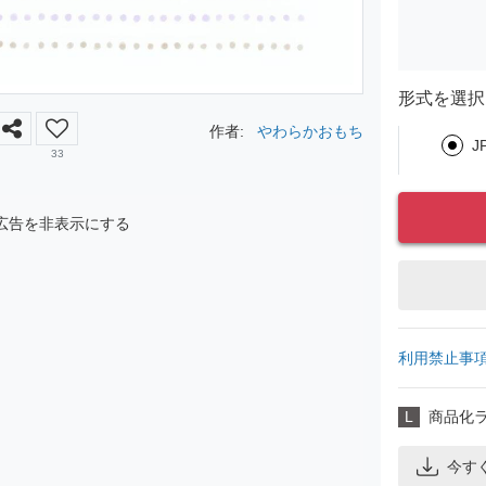
形式を選択
作者:
やわらかおもち
J
33
広告を非表示にする
利用禁止事
L
商品化
今す