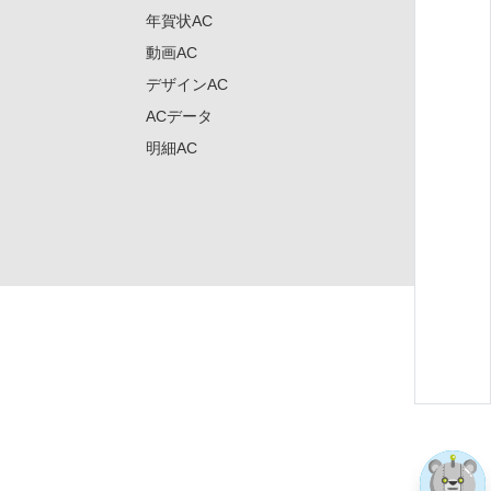
年賀状AC
動画AC
デザインAC
ACデータ
明細AC
×