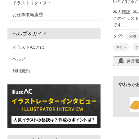
いただけるこ
イラストリクエスト
本人確認: 
お仕事依頼履歴
このイラス
です。
ヘルプ＆ガイド
タグ:
水彩
イラストACとは
ゆるい
か
淡い
区切
ヘルプ
違反
利用規約
やわらか