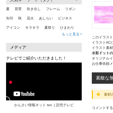
夏
背景
吹き出し
フレーム
リボン
矢印
秋
花火
あしらい
ビジネス
アイコン
キラキラ
夏祭り
ひまわり
もっと見る
家族
和柄
夏 背景
スマホ
熱中症
このイラス
イラストAC
人物
暑中見舞い
ふきだし
夏休み
メディア
イラスト素材
水彩ドットの
日本地図
海
ハート
夏 背景
枠
テレビでご紹介いただきました！
オリジナルイ
お仕事依頼メ
見出し
お盆
雲
和紙
カレンダー
水彩
夏 フレーム
花
女性
街並み
素敵な
集中線
人
おしゃれ 手描き
筆
和風
スケジュール
波
飾り枠
桜
素材
ハロウィン
介護
チェック
かんさい情報ネット ten. | 読売テレビ
コメントする