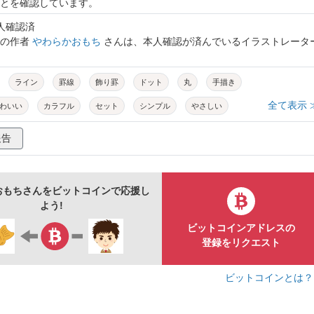
とを確認しています。
本人確認済
トの作者
やわらかおもち
さんは、本人確認が済んでいるイラストレータ
ライン
罫線
飾り罫
ドット
丸
手描き
全て表示 
わいい
カラフル
セット
シンプル
やさしい
り
あしらい
見出し
飾り
装飾
報告
おもちさんをビットコインで応援し
よう!
ビットコインアドレスの
登録をリクエスト
ビットコインとは