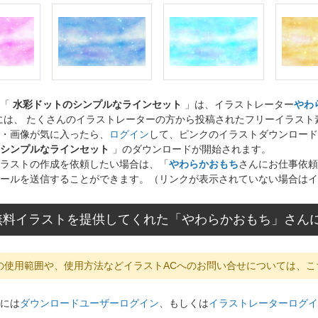
ト「
水彩ドットのシンプルなラインセット
」は、イラストレーター
やわ
には、 たくさんのイラストレーターの方から投稿されたフリーイラス
・画像が気に入ったら、
ログイン
して、ピンクのイラストダウンロード
シンプルなラインセット
」のダウンロードが開始されます。
ラストの作成を依頼したい場合は、「
やわらかおもち
さんにお仕事依頼
ールを送信することができます。（リンクが表示されていない場合はイ
無料イラストを提供してくれた「やわらかおもち」さん
の使用範囲や、使用方法などイラストACへのお問い合せについては、こ
には
ダウンロードユーザーログイン
、もしくは
イラストレーターログイ