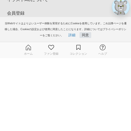
会員登録
当Webサイトはよりよいユーザー体験を実現するためにCookieを使用しています。これ以降ページを遷
プレミアム会員サービス
移した場合、Cookieの設定および使用に同意したことになります。詳細についてはプライバシーポリシ
詳細
同意
ーをご覧ください。
ヘルプ＆ガイド
グループサイト
ホーム
ファン登録
コレクション
ヘルプ
無料ダウンロード会員登録はこちら
ご意見・ご要望
© 2006-2026
イラストAC