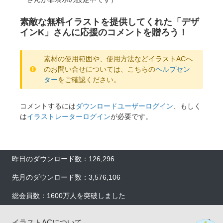
素敵な無料イラストを提供してくれた「デザ
インK」さんに応援のコメントを贈ろう！
素材の使用範囲や、使用方法などイラストACへ
のお問い合せについては、こちらの
ヘルプセン
ター
をご確認ください。
コメントするには
ダウンロードユーザーログイン
、もしく
は
イラストレーターログイン
が必要です。
×
×
昨日のダウンロード数：126,296
先月のダウンロード数：3,576,106
総会員数：1600万人を突破しました
イラストACについて